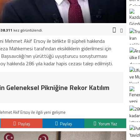
538.311
kez görüntülendi.
 Mehmet Akif Ersoy ile birlikte 8 şüpheli hakkında
eza Mahkemesi tarafından eksikliklerin giderilmesi için
et Başsavcılığı’nın yürüttüğü uyuşturucu soruşturması
y hakkında 286 yıla kadar hapis cezası talep edilmişti.
in Geleneksel Pikniğine Rekor Katılım
Mehmet Akif Ersoy ile ilgili yeni gelişme
Paylaş
Paylaş
Yorum Yaz
K