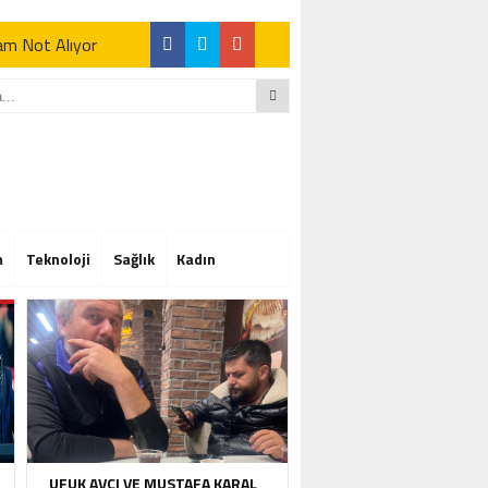
Tam Not Alıyor
Tam Not Alıyor
m
Teknoloji
Sağlık
Kadın
Tam Not Alıyor
UFUK AVCI VE MUSTAFA KARAL