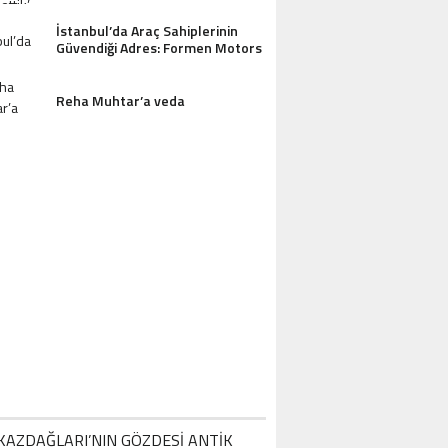
OTEL MISAFIRLERINDEN TAM NOT ALI
İstanbul’da Araç Sahiplerinin
Güvendiği Adres: Formen Motors
Reha Muhtar’a veda