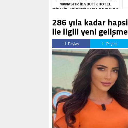
MANASTIR İDA BUTIK HOTEL
MISAFIRLERINDEN TAM NOT ALIYOR
286 yıla kadar haps
ile ilgili yeni gelişme
Paylaş
Paylaş