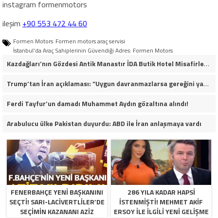
instagram formenmotors
ileşim
+90 553 472 44 60
Formen Motors
Formen motors araç servisi
İstanbul’da Araç Sahiplerinin Güvendiği Adres: Formen Motors
Kazdağları’nın Gözdesi Antik Manastır İDA Butik Hotel Misafirlerinden Tam Not Alıyor
Trump’tan İran açıklaması: “Uygun davranmazlarsa gereğini yaparım”
Ferdi Tayfur’un damadı Muhammet Aydın gözaltına alındı!
Arabulucu ülke Pakistan duyurdu: ABD ile İran anlaşmaya vardı
FENERBAHÇE YENI BAŞKANINI
286 YILA KADAR HAPSI
SEÇTI! SARI-LACIVERTLILER’DE
ISTENMIŞTI! MEHMET AKIF
SEÇIMIN KAZANANI AZIZ
ERSOY ILE ILGILI YENI GELIŞME