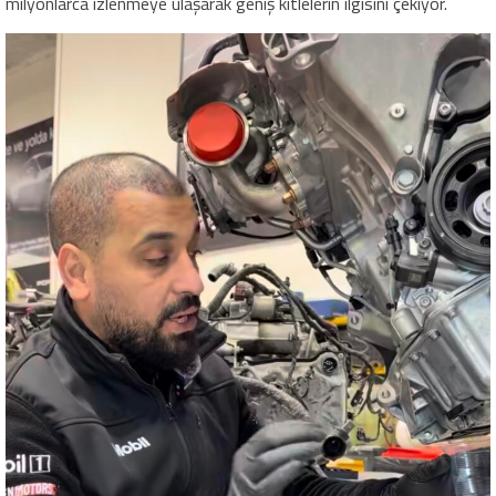
milyonlarca izlenmeye ulaşarak geniş kitlelerin ilgisini çekiyor.