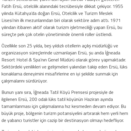
Fatih Ersü, otelcilik alanındaki tecrübesiyle dikkat çekiyor. 1955
yılında Kütahya’da doğan Ersü, Otelcilik ve Turizm Meslek
Lisesi’nin ilk mezunlarından biri olarak sektöre adım attı. 1971
yılından itibaren aktif olarak turizm işletmeciliği yapan Ersü, bu
süreçte pek çok otelin yönetiminde önemli roller üstlendi.
Özellikle son 25 yılda, beş yıldızlı otellerin açılış müdürlüğü ve
organizasyon süreçlerinde uzmanlaşan Ersü, şu anda İğneada
Resort Hotel & Spa’nın Genel Müdürü olarak görev yapmaktadır.
Sektördeki yenilikleri ve gelişmeleri yakından takip eden Ersü, lüks
konaklama deneyimini misafirlerine en iyi şekilde sunmak için
çalışmalarını sürdürüyor.
Bunun yanı sıra, İğneada Tatil Köyü Prensesi projesiyle de
ilgilenen Ersü, 200 odalı lüks tatil köyünün Haziran ayında
tamamlanması için çalışmalarına hız kesmeden devam ediyor. Bu
büyük proje, bölgenin turizm potansiyelini artırarak hem yerli hem
de yabancı turistler için cazip bir destinasyon olmayı hedefliyor.