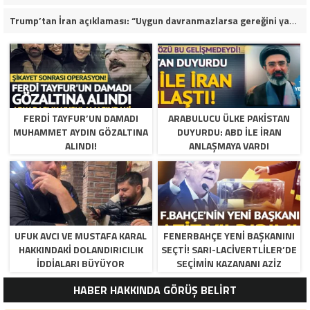
Trump’tan İran açıklaması: “Uygun davranmazlarsa gereğini yaparım”
FERDI TAYFUR’UN DAMADI
ARABULUCU ÜLKE PAKISTAN
MUHAMMET AYDIN GÖZALTINA
DUYURDU: ABD ILE İRAN
ALINDI!
ANLAŞMAYA VARDI
UFUK AVCI VE MUSTAFA KARAL
FENERBAHÇE YENI BAŞKANINI
HAKKINDAKI DOLANDIRICILIK
SEÇTI! SARI-LACIVERTLILER’DE
İDDIALARI BÜYÜYOR
SEÇIMIN KAZANANI AZIZ
YILDIRIM OLDU
HABER HAKKINDA GÖRÜŞ BELİRT