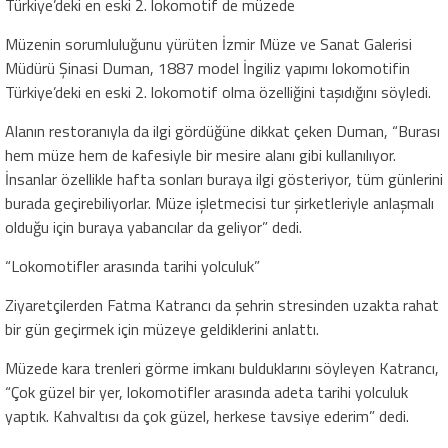
Türkiye’deki en eski 2. lokomotif de müzede
Müzenin sorumluluğunu yürüten İzmir Müze ve Sanat Galerisi
Müdürü Şinasi Duman, 1887 model İngiliz yapımı lokomotifin
Türkiye’deki en eski 2. lokomotif olma özelliğini taşıdığını söyledi.
Alanın restoranıyla da ilgi gördüğüne dikkat çeken Duman, “Burası
hem müze hem de kafesiyle bir mesire alanı gibi kullanılıyor.
İnsanlar özellikle hafta sonları buraya ilgi gösteriyor, tüm günlerini
burada geçirebiliyorlar. Müze işletmecisi tur şirketleriyle anlaşmalı
olduğu için buraya yabancılar da geliyor” dedi.
“Lokomotifler arasında tarihi yolculuk”
Ziyaretçilerden Fatma Katrancı da şehrin stresinden uzakta rahat
bir gün geçirmek için müzeye geldiklerini anlattı.
Müzede kara trenleri görme imkanı bulduklarını söyleyen Katrancı,
“Çok güzel bir yer, lokomotifler arasında adeta tarihi yolculuk
yaptık. Kahvaltısı da çok güzel, herkese tavsiye ederim” dedi.