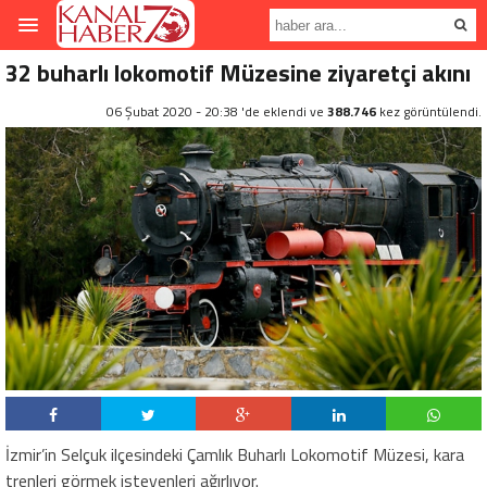
32 buharlı lokomotif Müzesine ziyaretçi akını
06 Şubat 2020 - 20:38 'de eklendi ve
388.746
kez görüntülendi.
İzmir’in Selçuk ilçesindeki Çamlık Buharlı Lokomotif Müzesi, kara
trenleri görmek isteyenleri ağırlıyor.