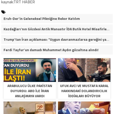
kaynak:TRT HABER
Eruh-Der’in Geleneksel Pikniğine Rekor Katılım
Kazdağları’nın Gözdesi Antik Manastır İDA Butik Hotel Misafirlerinden Tam Not Alıyor
Trump’tan İran açıklaması: “Uygun davranmazlarsa gereğini yaparım”
Ferdi Tayfur’un damadı Muhammet Aydın gözaltına alındı!
ARABULUCU ÜLKE PAKISTAN
UFUK AVCI VE MUSTAFA KARAL
DUYURDU: ABD ILE İRAN
HAKKINDAKI DOLANDIRICILIK
ANLAŞMAYA VARDI
İDDIALARI BÜYÜYOR