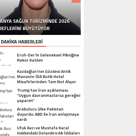
DR. ALI YÜKSELOĞLU, TÜRKIYE’NIN
MUSTAFA USLU HAKKINDAKI
PANYA SAĞLIK TURIZMINDE 2026
STA YÖNETMEN MURAT UYGUR’DAN
NLÜ YAPIMCI MUSTAFA USLU VE EŞI
“YAPIMCI MUSTAFA USLU HAKKINDA
İSTANBUL’DAN BINGÖL’E 3 MILYON
2026 SAĞLIK TURIZMI VIZYONUNU
SORUŞTURMADA SESSIZLIK TEPKI
TURIZM SEKTÖRÜNÜN DENEYIMLI
MELISA: “TÜRK SANAT MÜZIĞINE
OYUNCU SINAN ÇALIŞKANOĞLU
DEFLERINI BÜYÜTÜYOR
HAKKINDA UYUŞTURUCU ŞIKÂYETI
ULUSLARARASI AKSIYON FILMI
OLAN SEVGIMLE BÜYÜDÜM”
TL’LIK GÖNÜL KÖPRÜSÜ
KARAKOLLUK OLDU
İSMI: FATIH ERSÜ
SUÇ DUYURUSU”
AÇIKLADI
ÇEKIYOR
 DAKİKA HABERLERİ
Eruh-Der’in Geleneksel Pikniğine
Rekor Katılım
Kazdağları’nın Gözdesi Antik
Manastır İDA Butik Hotel
Misafirlerinden Tam Not Alıyor
Trump’tan İran açıklaması:
“Uygun davranmazlarsa gereğini
yaparım”
Arabulucu ülke Pakistan
duyurdu: ABD ile İran anlaşmaya
vardı
Ufuk Avcı ve Mustafa Karal
Hakkındaki Dolandırıcılık İddiaları