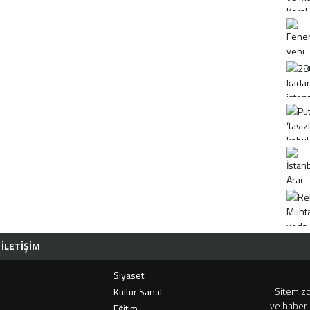
İLETIŞIM
Siyaset
Sitemizd
i
Kültür Sanat
ve haber 
Eğitim