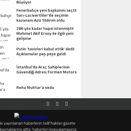
Büyüyor
Fenerbahçe yeni başkanını seçti!
Sarı-Lacivertliler’de seçimin
kazananı Aziz Yıldırım oldu
286 yıla kadar hapsi istenmişti!
Mehmet Akif Ersoy ile ilgili yeni
gelişme
Putin ‘tavizleri kabul ettik’ dedi!
Açıklamalar peş peşe geldi
İstanbul’da Araç Sahiplerinin
Güvendiği Adres: Formen Motors
Reha Muhtar’a veda
e yayınlanan haberlerin telif hakları gazete
kaynaklarına aittir, haberleri kopyalamayınız.