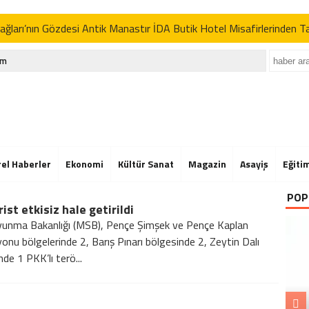
ğları’nın Gözdesi Antik Manastır İDA Butik Hotel Misafirlerinden 
p’tan İran açıklaması: “Uygun davranmazlarsa gereğini yaparım”
im
Der’in Geleneksel Pikniğine Rekor Katılım
ğları’nın Gözdesi Antik Manastır İDA Butik Hotel Misafirlerinden 
p’tan İran açıklaması: “Uygun davranmazlarsa gereğini yaparım”
Der’in Geleneksel Pikniğine Rekor Katılım
rel Haberler
Ekonomi
Kültür Sanat
Magazin
Asayiş
Eğiti
ğları’nın Gözdesi Antik Manastır İDA Butik Hotel Misafirlerinden 
POP
rist etkisiz hale getirildi
p’tan İran açıklaması: “Uygun davranmazlarsa gereğini yaparım”
avunma Bakanlığı (MSB), Pençe Şimşek ve Pençe Kaplan
onu bölgelerinde 2, Barış Pınarı bölgesinde 2, Zeytin Dalı
de 1 PKK’lı terö...