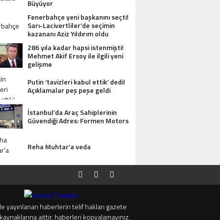
Büyüyor
Fenerbahçe yeni başkanını seçti!
Sarı-Lacivertliler’de seçimin
kazananı Aziz Yıldırım oldu
286 yıla kadar hapsi istenmişti!
Mehmet Akif Ersoy ile ilgili yeni
gelişme
Putin ‘tavizleri kabul ettik’ dedi!
Açıklamalar peş peşe geldi
İstanbul’da Araç Sahiplerinin
Güvendiği Adres: Formen Motors
Reha Muhtar’a veda
e yayınlanan haberlerin telif hakları gazete
kaynaklarına aittir, haberleri kopyalamayınız.
SI ANTIK MANASTIR İDA BUTIK HOTEL MISAFIRLERINDEN TAM NOT ALIYOR
TRUMP’TAN