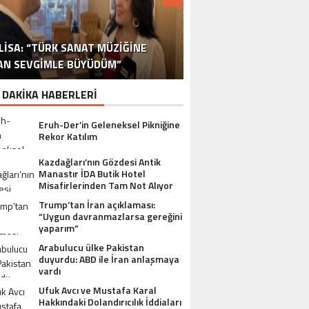
DR. ALI YÜKSELOĞLU, TÜRKIYE’NIN
MUSTAFA USLU HAKKINDAKI
LISA: “TÜRK SANAT MÜZIĞINE
STA YÖNETMEN MURAT UYGUR’DAN
NLÜ YAPIMCI MUSTAFA USLU VE EŞI
“YAPIMCI MUSTAFA USLU HAKKINDA
İSPANYA SAĞLIK TURIZMINDE 2026
İSTANBUL’DAN BINGÖL’E 3 MILYON
2026 SAĞLIK TURIZMI VIZYONUNU
SORUŞTURMADA SESSIZLIK TEPKI
TURIZM SEKTÖRÜNÜN DENEYIMLI
OYUNCU SINAN ÇALIŞKANOĞLU
AN SEVGIMLE BÜYÜDÜM”
HAKKINDA UYUŞTURUCU ŞIKÂYETI
ULUSLARARASI AKSIYON FILMI
HEDEFLERINI BÜYÜTÜYOR
TL’LIK GÖNÜL KÖPRÜSÜ
KARAKOLLUK OLDU
İSMI: FATIH ERSÜ
SUÇ DUYURUSU”
AÇIKLADI
ÇEKIYOR
 DAKİKA HABERLERİ
Eruh-Der’in Geleneksel Pikniğine
Rekor Katılım
Kazdağları’nın Gözdesi Antik
Manastır İDA Butik Hotel
Misafirlerinden Tam Not Alıyor
Trump’tan İran açıklaması:
“Uygun davranmazlarsa gereğini
yaparım”
Arabulucu ülke Pakistan
duyurdu: ABD ile İran anlaşmaya
vardı
Ufuk Avcı ve Mustafa Karal
Hakkındaki Dolandırıcılık İddiaları