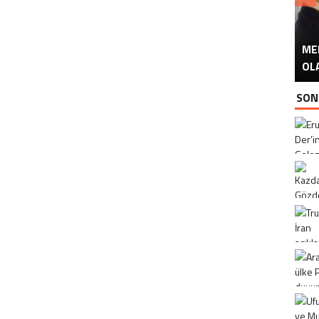
ME
U
Ü
OL
SON