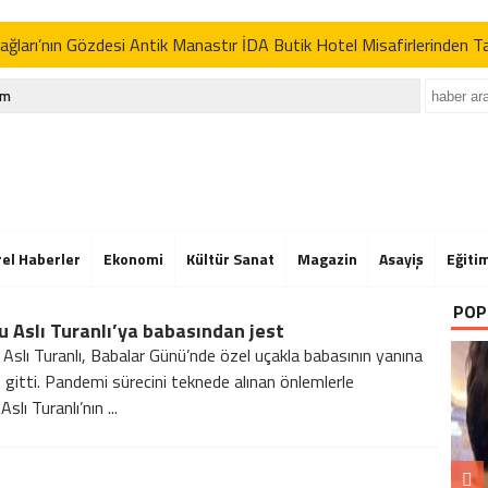
ğları’nın Gözdesi Antik Manastır İDA Butik Hotel Misafirlerinden 
p’tan İran açıklaması: “Uygun davranmazlarsa gereğini yaparım”
im
Der’in Geleneksel Pikniğine Rekor Katılım
ğları’nın Gözdesi Antik Manastır İDA Butik Hotel Misafirlerinden 
p’tan İran açıklaması: “Uygun davranmazlarsa gereğini yaparım”
Der’in Geleneksel Pikniğine Rekor Katılım
rel Haberler
Ekonomi
Kültür Sanat
Magazin
Asayiş
Eğiti
ğları’nın Gözdesi Antik Manastır İDA Butik Hotel Misafirlerinden 
POP
 Aslı Turanlı’ya babasından jest
p’tan İran açıklaması: “Uygun davranmazlarsa gereğini yaparım”
Aslı Turanlı, Babalar Günü’nde özel uçakla babasının yanına
 gitti. Pandemi sürecini teknede alınan önlemlerle
Aslı Turanlı’nın ...