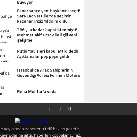
Büyüyor
Fenerbahçe yeni başkanını seçti!
Sarı-Lacivertliler’de seçimin
kazananı Aziz Yıldırım oldu
286 yıla kadar hapsi istenmişti!
Mehmet Akif Ersoy ile ilgili yeni
gelişme
Putin ‘tavizleri kabul ettik’ dedi!
Açıklamalar peş peşe geldi
İstanbul’da Araç Sahiplerinin
Güvendiği Adres: Formen Motors
Reha Muhtar’a veda
e yayınlanan haberlerin telif hakları gazete
kaynaklarına aittir, haberleri kopyalamayınız.
 ANTIK MANASTIR İDA BUTIK HOTEL MISAFIRLERINDEN TAM NOT ALIYOR
TRUMP’TAN İ