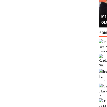
ME
U
Ü
OL
SON