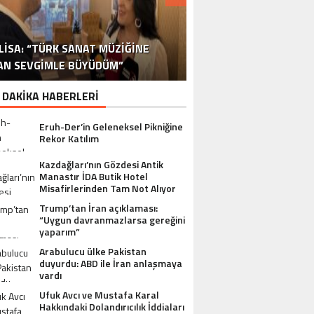
DR. ALI YÜKSELOĞLU, TÜRKIYE’NIN
MUSTAFA USLU HAKKINDAKI
LISA: “TÜRK SANAT MÜZIĞINE
STA YÖNETMEN MURAT UYGUR’DAN
NLÜ YAPIMCI MUSTAFA USLU VE EŞI
“YAPIMCI MUSTAFA USLU HAKKINDA
İSPANYA SAĞLIK TURIZMINDE 2026
İSTANBUL’DAN BINGÖL’E 3 MILYON
2026 SAĞLIK TURIZMI VIZYONUNU
SORUŞTURMADA SESSIZLIK TEPKI
TURIZM SEKTÖRÜNÜN DENEYIMLI
OYUNCU SINAN ÇALIŞKANOĞLU
AN SEVGIMLE BÜYÜDÜM”
HAKKINDA UYUŞTURUCU ŞIKÂYETI
ULUSLARARASI AKSIYON FILMI
HEDEFLERINI BÜYÜTÜYOR
TL’LIK GÖNÜL KÖPRÜSÜ
KARAKOLLUK OLDU
İSMI: FATIH ERSÜ
SUÇ DUYURUSU”
AÇIKLADI
ÇEKIYOR
 DAKİKA HABERLERİ
Eruh-Der’in Geleneksel Pikniğine
Rekor Katılım
Kazdağları’nın Gözdesi Antik
Manastır İDA Butik Hotel
Misafirlerinden Tam Not Alıyor
Trump’tan İran açıklaması:
“Uygun davranmazlarsa gereğini
yaparım”
Arabulucu ülke Pakistan
duyurdu: ABD ile İran anlaşmaya
vardı
Ufuk Avcı ve Mustafa Karal
Hakkındaki Dolandırıcılık İddiaları