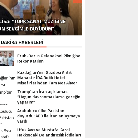
DR. ALI YÜKSELOĞLU, TÜRKIYE’NIN
MUSTAFA USLU HAKKINDAKI
LISA: “TÜRK SANAT MÜZIĞINE
STA YÖNETMEN MURAT UYGUR’DAN
NLÜ YAPIMCI MUSTAFA USLU VE EŞI
“YAPIMCI MUSTAFA USLU HAKKINDA
İSPANYA SAĞLIK TURIZMINDE 2026
İSTANBUL’DAN BINGÖL’E 3 MILYON
2026 SAĞLIK TURIZMI VIZYONUNU
SORUŞTURMADA SESSIZLIK TEPKI
TURIZM SEKTÖRÜNÜN DENEYIMLI
OYUNCU SINAN ÇALIŞKANOĞLU
AN SEVGIMLE BÜYÜDÜM”
HAKKINDA UYUŞTURUCU ŞIKÂYETI
ULUSLARARASI AKSIYON FILMI
HEDEFLERINI BÜYÜTÜYOR
TL’LIK GÖNÜL KÖPRÜSÜ
KARAKOLLUK OLDU
İSMI: FATIH ERSÜ
SUÇ DUYURUSU”
AÇIKLADI
ÇEKIYOR
 DAKİKA HABERLERİ
Eruh-Der’in Geleneksel Pikniğine
Rekor Katılım
Kazdağları’nın Gözdesi Antik
Manastır İDA Butik Hotel
Misafirlerinden Tam Not Alıyor
Trump’tan İran açıklaması:
“Uygun davranmazlarsa gereğini
yaparım”
Arabulucu ülke Pakistan
duyurdu: ABD ile İran anlaşmaya
vardı
Ufuk Avcı ve Mustafa Karal
Hakkındaki Dolandırıcılık İddiaları