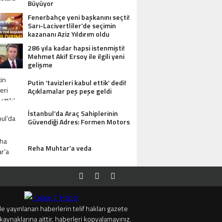
Büyüyor
Fenerbahçe yeni başkanını seçti!
Sarı-Lacivertliler’de seçimin
kazananı Aziz Yıldırım oldu
286 yıla kadar hapsi istenmişti!
Mehmet Akif Ersoy ile ilgili yeni
gelişme
Putin ‘tavizleri kabul ettik’ dedi!
Açıklamalar peş peşe geldi
İstanbul’da Araç Sahiplerinin
Güvendiği Adres: Formen Motors
Reha Muhtar’a veda
e yayınlanan haberlerin telif hakları gazete
kaynaklarına aittir, haberleri kopyalamayınız.
I ANTIK MANASTIR İDA BUTIK HOTEL MISAFIRLERINDEN TAM NOT ALIYOR
TRUMP’TAN 