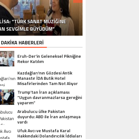
DR. ALI YÜKSELOĞLU, TÜRKIYE’NIN
MUSTAFA USLU HAKKINDAKI
LISA: “TÜRK SANAT MÜZIĞINE
STA YÖNETMEN MURAT UYGUR’DAN
NLÜ YAPIMCI MUSTAFA USLU VE EŞI
“YAPIMCI MUSTAFA USLU HAKKINDA
İSPANYA SAĞLIK TURIZMINDE 2026
İSTANBUL’DAN BINGÖL’E 3 MILYON
2026 SAĞLIK TURIZMI VIZYONUNU
SORUŞTURMADA SESSIZLIK TEPKI
TURIZM SEKTÖRÜNÜN DENEYIMLI
OYUNCU SINAN ÇALIŞKANOĞLU
AN SEVGIMLE BÜYÜDÜM”
HAKKINDA UYUŞTURUCU ŞIKÂYETI
ULUSLARARASI AKSIYON FILMI
HEDEFLERINI BÜYÜTÜYOR
TL’LIK GÖNÜL KÖPRÜSÜ
KARAKOLLUK OLDU
İSMI: FATIH ERSÜ
SUÇ DUYURUSU”
AÇIKLADI
ÇEKIYOR
 DAKİKA HABERLERİ
Eruh-Der’in Geleneksel Pikniğine
Rekor Katılım
Kazdağları’nın Gözdesi Antik
Manastır İDA Butik Hotel
Misafirlerinden Tam Not Alıyor
Trump’tan İran açıklaması:
“Uygun davranmazlarsa gereğini
yaparım”
Arabulucu ülke Pakistan
duyurdu: ABD ile İran anlaşmaya
vardı
Ufuk Avcı ve Mustafa Karal
Hakkındaki Dolandırıcılık İddiaları