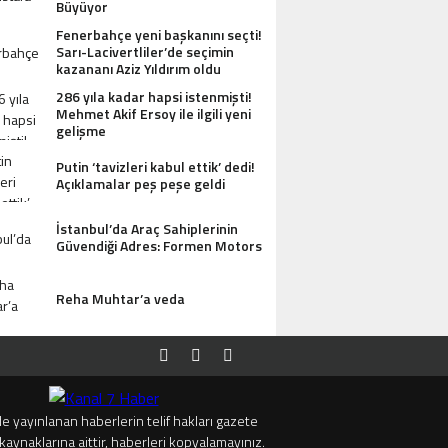
Büyüyor
Fenerbahçe yeni başkanını seçti!
Sarı-Lacivertliler’de seçimin
kazananı Aziz Yıldırım oldu
286 yıla kadar hapsi istenmişti!
Mehmet Akif Ersoy ile ilgili yeni
gelişme
Putin ‘tavizleri kabul ettik’ dedi!
Açıklamalar peş peşe geldi
İstanbul’da Araç Sahiplerinin
Güvendiği Adres: Formen Motors
Reha Muhtar’a veda
e yayınlanan haberlerin telif hakları gazete
kaynaklarına aittir, haberleri kopyalamayınız.
I ANTIK MANASTIR İDA BUTIK HOTEL MISAFIRLERINDEN TAM NOT ALIYOR
TRUMP’TAN 