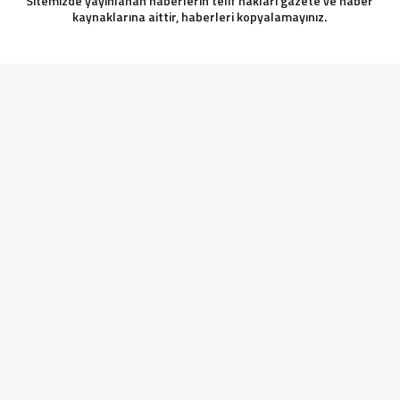
Sitemizde yayınlanan haberlerin telif hakları gazete ve haber
kaynaklarına aittir, haberleri kopyalamayınız.