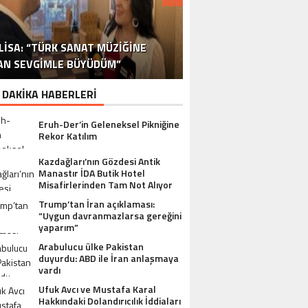
DR. ALI YÜKSELOĞLU, TÜRKIYE’NIN
MUSTAFA USLU HAKKINDAKI
LISA: “TÜRK SANAT MÜZIĞINE
STA YÖNETMEN MURAT UYGUR’DAN
NLÜ YAPIMCI MUSTAFA USLU VE EŞI
“YAPIMCI MUSTAFA USLU HAKKINDA
İSPANYA SAĞLIK TURIZMINDE 2026
İSTANBUL’DAN BINGÖL’E 3 MILYON
2026 SAĞLIK TURIZMI VIZYONUNU
SORUŞTURMADA SESSIZLIK TEPKI
TURIZM SEKTÖRÜNÜN DENEYIMLI
OYUNCU SINAN ÇALIŞKANOĞLU
AN SEVGIMLE BÜYÜDÜM”
HAKKINDA UYUŞTURUCU ŞIKÂYETI
ULUSLARARASI AKSIYON FILMI
HEDEFLERINI BÜYÜTÜYOR
TL’LIK GÖNÜL KÖPRÜSÜ
KARAKOLLUK OLDU
İSMI: FATIH ERSÜ
SUÇ DUYURUSU”
AÇIKLADI
ÇEKIYOR
 DAKİKA HABERLERİ
Eruh-Der’in Geleneksel Pikniğine
Rekor Katılım
Kazdağları’nın Gözdesi Antik
Manastır İDA Butik Hotel
Misafirlerinden Tam Not Alıyor
Trump’tan İran açıklaması:
“Uygun davranmazlarsa gereğini
yaparım”
Arabulucu ülke Pakistan
duyurdu: ABD ile İran anlaşmaya
vardı
Ufuk Avcı ve Mustafa Karal
Hakkındaki Dolandırıcılık İddiaları