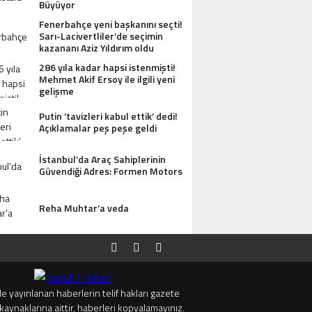
Büyüyor
Fenerbahçe yeni başkanını seçti!
Sarı-Lacivertliler’de seçimin
kazananı Aziz Yıldırım oldu
286 yıla kadar hapsi istenmişti!
Mehmet Akif Ersoy ile ilgili yeni
gelişme
Putin ‘tavizleri kabul ettik’ dedi!
Açıklamalar peş peşe geldi
İstanbul’da Araç Sahiplerinin
Güvendiği Adres: Formen Motors
Reha Muhtar’a veda
e yayınlanan haberlerin telif hakları gazete
kaynaklarına aittir, haberleri kopyalamayınız.
SI ANTIK MANASTIR İDA BUTIK HOTEL MISAFIRLERINDEN TAM NOT ALIYOR
TRUMP’TAN