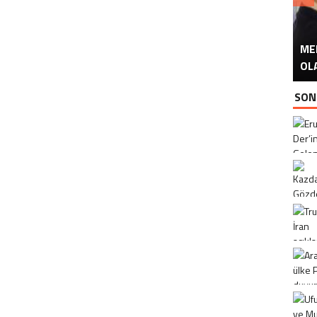
ME
U
Ü
OL
SON