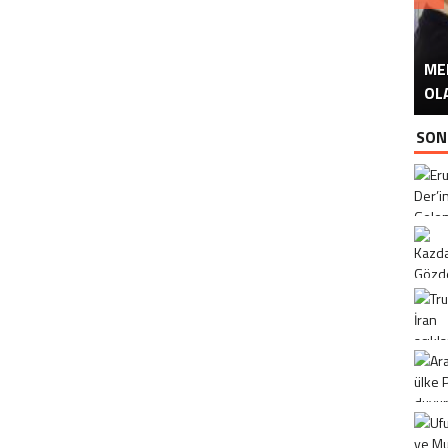
ME
U
Ü
OL
SON