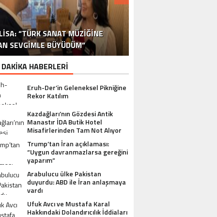
DR. ALI YÜKSELOĞLU, TÜRKIYE’NIN
MUSTAFA USLU HAKKINDAKI
LISA: “TÜRK SANAT MÜZIĞINE
STA YÖNETMEN MURAT UYGUR’DAN
NLÜ YAPIMCI MUSTAFA USLU VE EŞI
“YAPIMCI MUSTAFA USLU HAKKINDA
İSPANYA SAĞLIK TURIZMINDE 2026
İSTANBUL’DAN BINGÖL’E 3 MILYON
2026 SAĞLIK TURIZMI VIZYONUNU
SORUŞTURMADA SESSIZLIK TEPKI
TURIZM SEKTÖRÜNÜN DENEYIMLI
OYUNCU SINAN ÇALIŞKANOĞLU
AN SEVGIMLE BÜYÜDÜM”
HAKKINDA UYUŞTURUCU ŞIKÂYETI
ULUSLARARASI AKSIYON FILMI
HEDEFLERINI BÜYÜTÜYOR
TL’LIK GÖNÜL KÖPRÜSÜ
KARAKOLLUK OLDU
İSMI: FATIH ERSÜ
SUÇ DUYURUSU”
AÇIKLADI
ÇEKIYOR
 DAKİKA HABERLERİ
Eruh-Der’in Geleneksel Pikniğine
Rekor Katılım
Kazdağları’nın Gözdesi Antik
Manastır İDA Butik Hotel
Misafirlerinden Tam Not Alıyor
Trump’tan İran açıklaması:
“Uygun davranmazlarsa gereğini
yaparım”
Arabulucu ülke Pakistan
duyurdu: ABD ile İran anlaşmaya
vardı
Ufuk Avcı ve Mustafa Karal
Hakkındaki Dolandırıcılık İddiaları