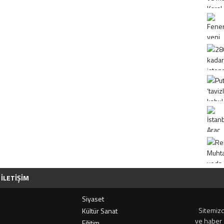
İLETIŞIM
Siyaset
Sitemizd
i
Kültür Sanat
ve haber 
Eğitim