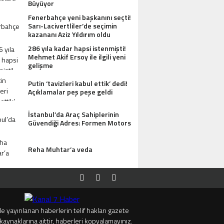
Büyüyor
Fenerbahçe yeni başkanını seçti!
Sarı-Lacivertliler’de seçimin
kazananı Aziz Yıldırım oldu
286 yıla kadar hapsi istenmişti!
Mehmet Akif Ersoy ile ilgili yeni
gelişme
Putin ‘tavizleri kabul ettik’ dedi!
Açıklamalar peş peşe geldi
İstanbul’da Araç Sahiplerinin
Güvendiği Adres: Formen Motors
Reha Muhtar’a veda
e yayınlanan haberlerin telif hakları gazete
kaynaklarına aittir, haberleri kopyalamayınız.