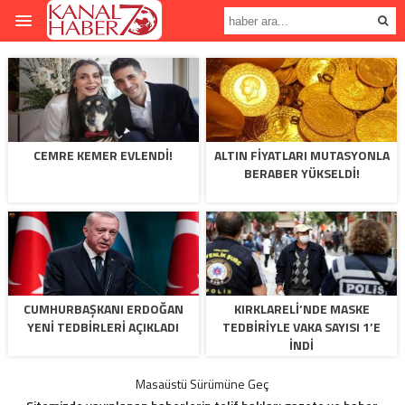
CEMRE KEMER EVLENDI!
ALTIN FIYATLARI MUTASYONLA
BERABER YÜKSELDI!
CUMHURBAŞKANI ERDOĞAN
KIRKLARELI’NDE MASKE
YENI TEDBIRLERI AÇIKLADI
TEDBIRIYLE VAKA SAYISI 1’E
INDI
Masaüstü Sürümüne Geç