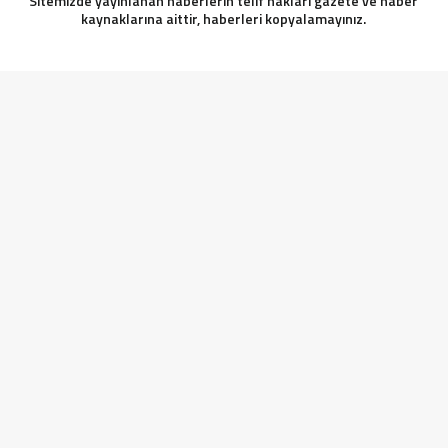
Sitemizde yayınlanan haberlerin telif hakları gazete ve haber
kaynaklarına aittir, haberleri kopyalamayınız.