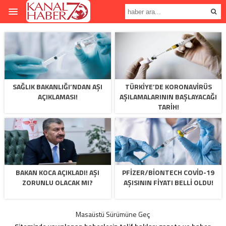
SAĞLIK BAKANLIĞI’NDAN AŞI
TÜRKIYE’DE KORONAVIRÜS
AÇIKLAMASI!
AŞILAMALARININ BAŞLAYACAĞI
TARIH!
BAKAN KOCA AÇIKLADI! AŞI
PFIZER/BIONTECH COVID-19
ZORUNLU OLACAK MI?
AŞISININ FIYATI BELLI OLDU!
Masaüstü Sürümüne Geç