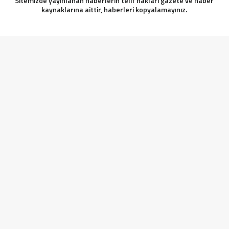
Sitemizde yayınlanan haberlerin telif hakları gazete ve haber
kaynaklarına aittir, haberleri kopyalamayınız.