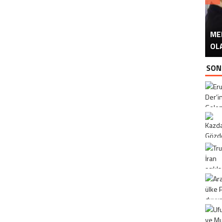
ME
U
Ü
OL
SON