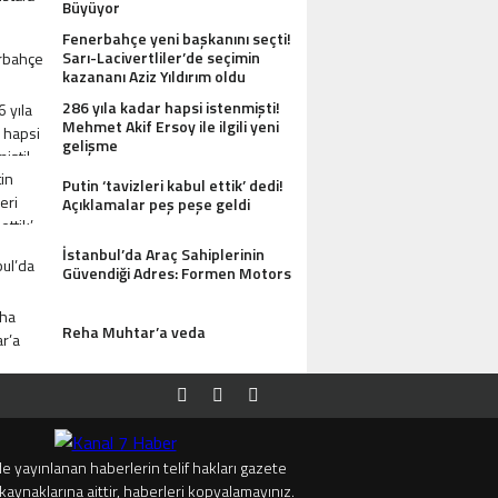
Büyüyor
Fenerbahçe yeni başkanını seçti!
Sarı-Lacivertliler’de seçimin
kazananı Aziz Yıldırım oldu
286 yıla kadar hapsi istenmişti!
Mehmet Akif Ersoy ile ilgili yeni
gelişme
Putin ‘tavizleri kabul ettik’ dedi!
Açıklamalar peş peşe geldi
İstanbul’da Araç Sahiplerinin
Güvendiği Adres: Formen Motors
Reha Muhtar’a veda
e yayınlanan haberlerin telif hakları gazete
kaynaklarına aittir, haberleri kopyalamayınız.