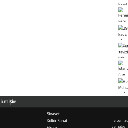
İLETIŞIM
Siyaset
Sitemizd
i
Kültür Sanat
ve haber 
Eğitim