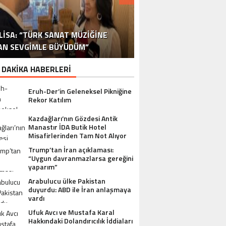
DR. ALI YÜKSELOĞLU, TÜRKIYE’NIN
MUSTAFA USLU HAKKINDAKI
LISA: “TÜRK SANAT MÜZIĞINE
STA YÖNETMEN MURAT UYGUR’DAN
NLÜ YAPIMCI MUSTAFA USLU VE EŞI
“YAPIMCI MUSTAFA USLU HAKKINDA
İSPANYA SAĞLIK TURIZMINDE 2026
İSTANBUL’DAN BINGÖL’E 3 MILYON
2026 SAĞLIK TURIZMI VIZYONUNU
SORUŞTURMADA SESSIZLIK TEPKI
TURIZM SEKTÖRÜNÜN DENEYIMLI
OYUNCU SINAN ÇALIŞKANOĞLU
AN SEVGIMLE BÜYÜDÜM”
HAKKINDA UYUŞTURUCU ŞIKÂYETI
ULUSLARARASI AKSIYON FILMI
HEDEFLERINI BÜYÜTÜYOR
TL’LIK GÖNÜL KÖPRÜSÜ
KARAKOLLUK OLDU
İSMI: FATIH ERSÜ
SUÇ DUYURUSU”
AÇIKLADI
ÇEKIYOR
 DAKİKA HABERLERİ
Eruh-Der’in Geleneksel Pikniğine
Rekor Katılım
Kazdağları’nın Gözdesi Antik
Manastır İDA Butik Hotel
Misafirlerinden Tam Not Alıyor
Trump’tan İran açıklaması:
“Uygun davranmazlarsa gereğini
yaparım”
Arabulucu ülke Pakistan
duyurdu: ABD ile İran anlaşmaya
vardı
Ufuk Avcı ve Mustafa Karal
Hakkındaki Dolandırıcılık İddiaları