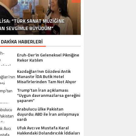
DR. ALI YÜKSELOĞLU, TÜRKIYE’NIN
MUSTAFA USLU HAKKINDAKI
LISA: “TÜRK SANAT MÜZIĞINE
STA YÖNETMEN MURAT UYGUR’DAN
NLÜ YAPIMCI MUSTAFA USLU VE EŞI
“YAPIMCI MUSTAFA USLU HAKKINDA
İSPANYA SAĞLIK TURIZMINDE 2026
İSTANBUL’DAN BINGÖL’E 3 MILYON
2026 SAĞLIK TURIZMI VIZYONUNU
SORUŞTURMADA SESSIZLIK TEPKI
TURIZM SEKTÖRÜNÜN DENEYIMLI
OYUNCU SINAN ÇALIŞKANOĞLU
AN SEVGIMLE BÜYÜDÜM”
HAKKINDA UYUŞTURUCU ŞIKÂYETI
ULUSLARARASI AKSIYON FILMI
HEDEFLERINI BÜYÜTÜYOR
TL’LIK GÖNÜL KÖPRÜSÜ
KARAKOLLUK OLDU
İSMI: FATIH ERSÜ
SUÇ DUYURUSU”
AÇIKLADI
ÇEKIYOR
 DAKİKA HABERLERİ
Eruh-Der’in Geleneksel Pikniğine
Rekor Katılım
Kazdağları’nın Gözdesi Antik
Manastır İDA Butik Hotel
Misafirlerinden Tam Not Alıyor
Trump’tan İran açıklaması:
“Uygun davranmazlarsa gereğini
yaparım”
Arabulucu ülke Pakistan
duyurdu: ABD ile İran anlaşmaya
vardı
Ufuk Avcı ve Mustafa Karal
Hakkındaki Dolandırıcılık İddiaları