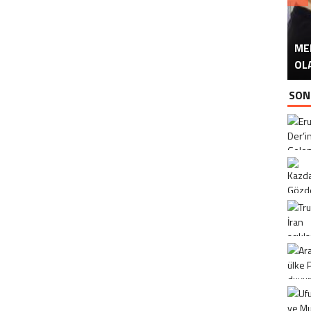
ME
U
Ü
OL
SON