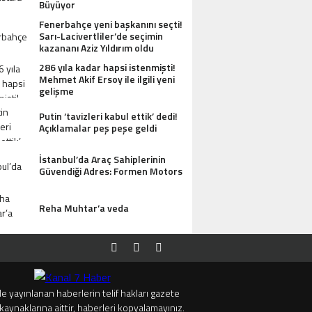
Büyüyor
Fenerbahçe yeni başkanını seçti!
Sarı-Lacivertliler’de seçimin
kazananı Aziz Yıldırım oldu
286 yıla kadar hapsi istenmişti!
Mehmet Akif Ersoy ile ilgili yeni
gelişme
Putin ‘tavizleri kabul ettik’ dedi!
Açıklamalar peş peşe geldi
İstanbul’da Araç Sahiplerinin
Güvendiği Adres: Formen Motors
Reha Muhtar’a veda
e yayınlanan haberlerin telif hakları gazete
kaynaklarına aittir, haberleri kopyalamayınız.
I ANTIK MANASTIR İDA BUTIK HOTEL MISAFIRLERINDEN TAM NOT ALIYOR
TRUMP’TAN 