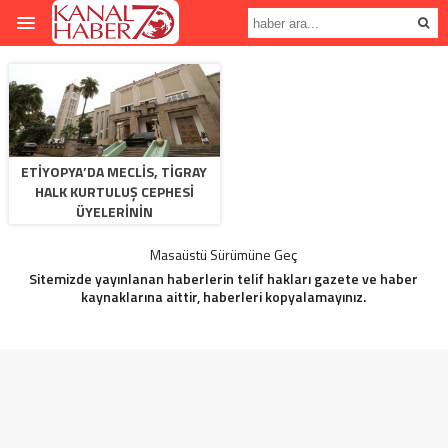
ETIYOPYA’DA MECLIS, TIGRAY
HALK KURTULUŞ CEPHESI
ÜYELERININ
DOKUNULMAZLIĞINI KALDIRDI
Masaüstü Sürümüne Geç
Sitemizde yayınlanan haberlerin telif hakları gazete ve haber
kaynaklarına aittir, haberleri kopyalamayınız.