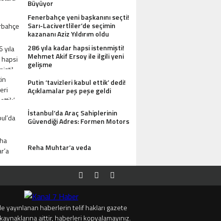
Büyüyor
Fenerbahçe yeni başkanını seçti!
Sarı-Lacivertliler’de seçimin
kazananı Aziz Yıldırım oldu
286 yıla kadar hapsi istenmişti!
Mehmet Akif Ersoy ile ilgili yeni
gelişme
Putin ‘tavizleri kabul ettik’ dedi!
Açıklamalar peş peşe geldi
İstanbul’da Araç Sahiplerinin
Güvendiği Adres: Formen Motors
Reha Muhtar’a veda
e yayınlanan haberlerin telif hakları gazete
kaynaklarına aittir, haberleri kopyalamayınız.
SI ANTIK MANASTIR İDA BUTIK HOTEL MISAFIRLERINDEN TAM NOT ALIYOR
TRUMP’TAN