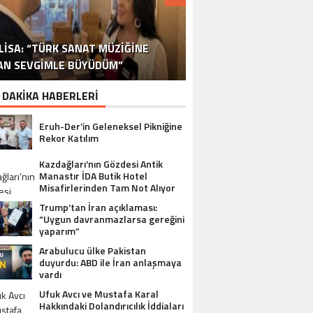
DR. ALI YÜKSELOĞLU, TÜRKIYE’NIN
MUSTAFA USLU HAKKINDAKI
LISA: “TÜRK SANAT MÜZIĞINE
STA YÖNETMEN MURAT UYGUR’DAN
NLÜ YAPIMCI MUSTAFA USLU VE EŞI
“YAPIMCI MUSTAFA USLU HAKKINDA
İSPANYA SAĞLIK TURIZMINDE 2026
İSTANBUL’DAN BINGÖL’E 3 MILYON
2026 SAĞLIK TURIZMI VIZYONUNU
SORUŞTURMADA SESSIZLIK TEPKI
TURIZM SEKTÖRÜNÜN DENEYIMLI
OYUNCU SINAN ÇALIŞKANOĞLU
AN SEVGIMLE BÜYÜDÜM”
HAKKINDA UYUŞTURUCU ŞIKÂYETI
ULUSLARARASI AKSIYON FILMI
HEDEFLERINI BÜYÜTÜYOR
TL’LIK GÖNÜL KÖPRÜSÜ
KARAKOLLUK OLDU
İSMI: FATIH ERSÜ
SUÇ DUYURUSU”
AÇIKLADI
ÇEKIYOR
 DAKİKA HABERLERİ
Eruh-Der’in Geleneksel Pikniğine
Rekor Katılım
Kazdağları’nın Gözdesi Antik
Manastır İDA Butik Hotel
Misafirlerinden Tam Not Alıyor
Trump’tan İran açıklaması:
“Uygun davranmazlarsa gereğini
yaparım”
Arabulucu ülke Pakistan
duyurdu: ABD ile İran anlaşmaya
vardı
Ufuk Avcı ve Mustafa Karal
Hakkındaki Dolandırıcılık İddiaları