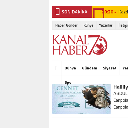
SON
DAKİKA
20:20 -
Kazda
23:51 -
Trum
Haber Gönder
Künye
Yazarlar
İletiş
18:00 -
Eruh-
20:20 -
Kazda
23:51 -
Trum
18:00 -
Eruh-
Dünya
Gündem
Siyaset
Ye
20:20 -
Kazda
Spor
23:51 -
Trum
ABDULL
Canpola
Canpola