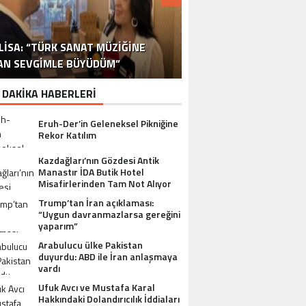
DR. ALI YÜKSELOĞLU, TÜRKIYE’NIN
MUSTAFA USLU HAKKINDAKI
LISA: “TÜRK SANAT MÜZIĞINE
STA YÖNETMEN MURAT UYGUR’DAN
NLÜ YAPIMCI MUSTAFA USLU VE EŞI
“YAPIMCI MUSTAFA USLU HAKKINDA
İSPANYA SAĞLIK TURIZMINDE 2026
İSTANBUL’DAN BINGÖL’E 3 MILYON
2026 SAĞLIK TURIZMI VIZYONUNU
SORUŞTURMADA SESSIZLIK TEPKI
TURIZM SEKTÖRÜNÜN DENEYIMLI
OYUNCU SINAN ÇALIŞKANOĞLU
AN SEVGIMLE BÜYÜDÜM”
HAKKINDA UYUŞTURUCU ŞIKÂYETI
ULUSLARARASI AKSIYON FILMI
HEDEFLERINI BÜYÜTÜYOR
TL’LIK GÖNÜL KÖPRÜSÜ
KARAKOLLUK OLDU
İSMI: FATIH ERSÜ
SUÇ DUYURUSU”
AÇIKLADI
ÇEKIYOR
 DAKİKA HABERLERİ
Eruh-Der’in Geleneksel Pikniğine
Rekor Katılım
Kazdağları’nın Gözdesi Antik
Manastır İDA Butik Hotel
Misafirlerinden Tam Not Alıyor
Trump’tan İran açıklaması:
“Uygun davranmazlarsa gereğini
yaparım”
Arabulucu ülke Pakistan
duyurdu: ABD ile İran anlaşmaya
vardı
Ufuk Avcı ve Mustafa Karal
Hakkındaki Dolandırıcılık İddiaları