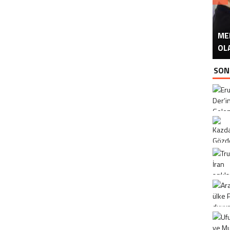
ME
U
Ü
OL
SON