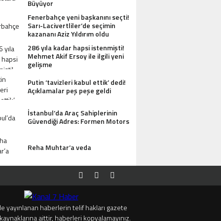
Büyüyor
Fenerbahçe yeni başkanını seçti!
Sarı-Lacivertliler’de seçimin
kazananı Aziz Yıldırım oldu
286 yıla kadar hapsi istenmişti!
Mehmet Akif Ersoy ile ilgili yeni
gelişme
Putin ‘tavizleri kabul ettik’ dedi!
Açıklamalar peş peşe geldi
İstanbul’da Araç Sahiplerinin
Güvendiği Adres: Formen Motors
Reha Muhtar’a veda
e yayınlanan haberlerin telif hakları gazete
kaynaklarına aittir, haberleri kopyalamayınız.
I ANTIK MANASTIR İDA BUTIK HOTEL MISAFIRLERINDEN TAM NOT ALIYOR
TRUMP’TAN 