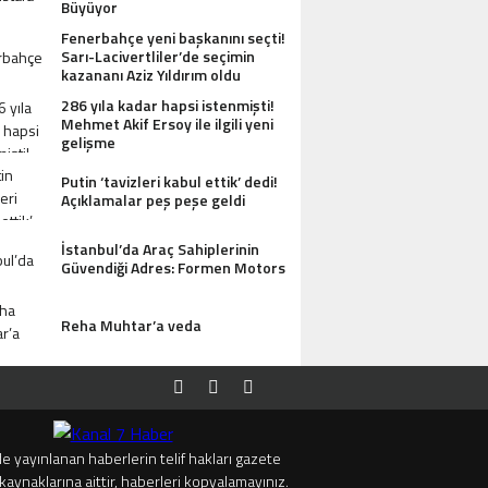
Büyüyor
Fenerbahçe yeni başkanını seçti!
Sarı-Lacivertliler’de seçimin
kazananı Aziz Yıldırım oldu
286 yıla kadar hapsi istenmişti!
Mehmet Akif Ersoy ile ilgili yeni
gelişme
Putin ‘tavizleri kabul ettik’ dedi!
Açıklamalar peş peşe geldi
İstanbul’da Araç Sahiplerinin
Güvendiği Adres: Formen Motors
Reha Muhtar’a veda
e yayınlanan haberlerin telif hakları gazete
kaynaklarına aittir, haberleri kopyalamayınız.
SI ANTIK MANASTIR İDA BUTIK HOTEL MISAFIRLERINDEN TAM NOT ALIYOR
TRUMP’TAN 