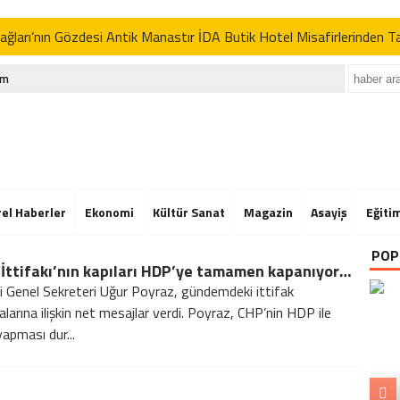
ğları’nın Gözdesi Antik Manastır İDA Butik Hotel Misafirlerinden 
p’tan İran açıklaması: “Uygun davranmazlarsa gereğini yaparım”
im
Der’in Geleneksel Pikniğine Rekor Katılım
ğları’nın Gözdesi Antik Manastır İDA Butik Hotel Misafirlerinden 
p’tan İran açıklaması: “Uygun davranmazlarsa gereğini yaparım”
Der’in Geleneksel Pikniğine Rekor Katılım
rel Haberler
Ekonomi
Kültür Sanat
Magazin
Asayiş
Eğiti
ğları’nın Gözdesi Antik Manastır İDA Butik Hotel Misafirlerinden 
POP
Millet İttifakı’nın kapıları HDP’ye tamamen kapanıyor mu?
p’tan İran açıklaması: “Uygun davranmazlarsa gereğini yaparım”
ti Genel Sekreteri Uğur Poyraz, gündemdeki ittifak
alarına ilişkin net mesajlar verdi. Poyraz, CHP’nin HDP ile
yapması dur...