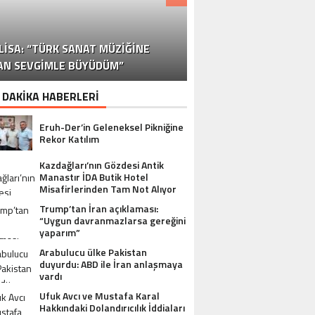
DR. ALI YÜKSELOĞLU, TÜRKIYE’NIN
MUSTAFA USLU HAKKINDAKI
LISA: “TÜRK SANAT MÜZIĞINE
STA YÖNETMEN MURAT UYGUR’DAN
NLÜ YAPIMCI MUSTAFA USLU VE EŞI
“YAPIMCI MUSTAFA USLU HAKKINDA
İSPANYA SAĞLIK TURIZMINDE 2026
İSTANBUL’DAN BINGÖL’E 3 MILYON
2026 SAĞLIK TURIZMI VIZYONUNU
SORUŞTURMADA SESSIZLIK TEPKI
TURIZM SEKTÖRÜNÜN DENEYIMLI
OYUNCU SINAN ÇALIŞKANOĞLU
AN SEVGIMLE BÜYÜDÜM”
HAKKINDA UYUŞTURUCU ŞIKÂYETI
ULUSLARARASI AKSIYON FILMI
HEDEFLERINI BÜYÜTÜYOR
TL’LIK GÖNÜL KÖPRÜSÜ
KARAKOLLUK OLDU
İSMI: FATIH ERSÜ
SUÇ DUYURUSU”
AÇIKLADI
ÇEKIYOR
 DAKİKA HABERLERİ
Eruh-Der’in Geleneksel Pikniğine
Rekor Katılım
Kazdağları’nın Gözdesi Antik
Manastır İDA Butik Hotel
Misafirlerinden Tam Not Alıyor
Trump’tan İran açıklaması:
“Uygun davranmazlarsa gereğini
yaparım”
Arabulucu ülke Pakistan
duyurdu: ABD ile İran anlaşmaya
vardı
Ufuk Avcı ve Mustafa Karal
Hakkındaki Dolandırıcılık İddiaları