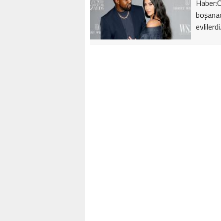
Haber:Ö
boşanac
evlilerd