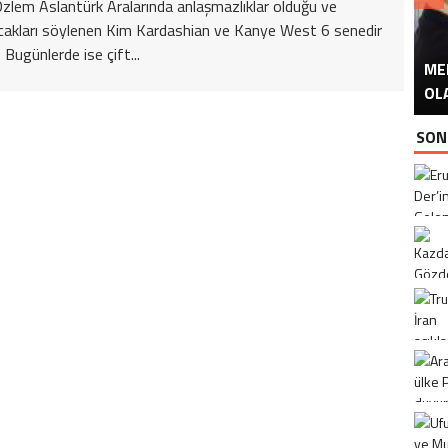
zlem Aslantürk Aralarında anlaşmazlıklar olduğu ve
akları söylenen Kim Kardashian ve Kanye West 6 senedir
i. Bugünlerde ise çift...
ME
U
Ü
OL
SON