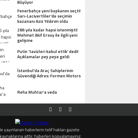
Büyüyor
Fenerbahçe yeni başkanını seçti!
Sarı-Lacivertliler’de seçimin
kazananı Aziz Yıldırım oldu
286 yıla kadar hapsi istenmişti!
Mehmet Akif Ersoy ile ilgili yeni
gelişme
Putin ‘tavizleri kabul ettik’ dedi!
Açıklamalar peş peşe geldi
İstanbul’da Araç Sahiplerinin
Güvendiği Adres: Formen Motors
Reha Muhtar’a veda
e yayınlanan haberlerin telif hakları gazete
kaynaklarına aittir, haberleri kopyalamayınız.
SI ANTIK MANASTIR İDA BUTIK HOTEL MISAFIRLERINDEN TAM NOT ALIYOR
TRUMP’TAN