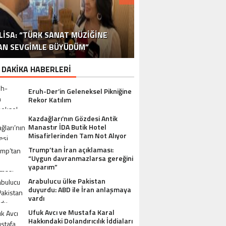
DR. ALI YÜKSELOĞLU, TÜRKIYE’NIN
MUSTAFA USLU HAKKINDAKI
LISA: “TÜRK SANAT MÜZIĞINE
STA YÖNETMEN MURAT UYGUR’DAN
NLÜ YAPIMCI MUSTAFA USLU VE EŞI
“YAPIMCI MUSTAFA USLU HAKKINDA
İSPANYA SAĞLIK TURIZMINDE 2026
İSTANBUL’DAN BINGÖL’E 3 MILYON
2026 SAĞLIK TURIZMI VIZYONUNU
SORUŞTURMADA SESSIZLIK TEPKI
TURIZM SEKTÖRÜNÜN DENEYIMLI
OYUNCU SINAN ÇALIŞKANOĞLU
AN SEVGIMLE BÜYÜDÜM”
HAKKINDA UYUŞTURUCU ŞIKÂYETI
ULUSLARARASI AKSIYON FILMI
HEDEFLERINI BÜYÜTÜYOR
TL’LIK GÖNÜL KÖPRÜSÜ
KARAKOLLUK OLDU
İSMI: FATIH ERSÜ
SUÇ DUYURUSU”
AÇIKLADI
ÇEKIYOR
 DAKİKA HABERLERİ
Eruh-Der’in Geleneksel Pikniğine
Rekor Katılım
Kazdağları’nın Gözdesi Antik
Manastır İDA Butik Hotel
Misafirlerinden Tam Not Alıyor
Trump’tan İran açıklaması:
“Uygun davranmazlarsa gereğini
yaparım”
Arabulucu ülke Pakistan
duyurdu: ABD ile İran anlaşmaya
vardı
Ufuk Avcı ve Mustafa Karal
Hakkındaki Dolandırıcılık İddiaları