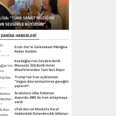
DR. ALI YÜKSELOĞLU, TÜRKIYE’NIN
MUSTAFA USLU HAKKINDAKI
LISA: “TÜRK SANAT MÜZIĞINE
STA YÖNETMEN MURAT UYGUR’DAN
NLÜ YAPIMCI MUSTAFA USLU VE EŞI
“YAPIMCI MUSTAFA USLU HAKKINDA
İSPANYA SAĞLIK TURIZMINDE 2026
İSTANBUL’DAN BINGÖL’E 3 MILYON
2026 SAĞLIK TURIZMI VIZYONUNU
SORUŞTURMADA SESSIZLIK TEPKI
TURIZM SEKTÖRÜNÜN DENEYIMLI
OYUNCU SINAN ÇALIŞKANOĞLU
AN SEVGIMLE BÜYÜDÜM”
HAKKINDA UYUŞTURUCU ŞIKÂYETI
ULUSLARARASI AKSIYON FILMI
HEDEFLERINI BÜYÜTÜYOR
TL’LIK GÖNÜL KÖPRÜSÜ
KARAKOLLUK OLDU
İSMI: FATIH ERSÜ
SUÇ DUYURUSU”
AÇIKLADI
ÇEKIYOR
 DAKİKA HABERLERİ
Eruh-Der’in Geleneksel Pikniğine
Rekor Katılım
Kazdağları’nın Gözdesi Antik
Manastır İDA Butik Hotel
Misafirlerinden Tam Not Alıyor
Trump’tan İran açıklaması:
“Uygun davranmazlarsa gereğini
yaparım”
Arabulucu ülke Pakistan
duyurdu: ABD ile İran anlaşmaya
vardı
Ufuk Avcı ve Mustafa Karal
Hakkındaki Dolandırıcılık İddiaları