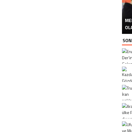
ME
U
Ü
OL
SON