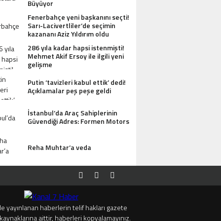
Büyüyor
Fenerbahçe yeni başkanını seçti!
Sarı-Lacivertliler’de seçimin
kazananı Aziz Yıldırım oldu
286 yıla kadar hapsi istenmişti!
Mehmet Akif Ersoy ile ilgili yeni
gelişme
Putin ‘tavizleri kabul ettik’ dedi!
Açıklamalar peş peşe geldi
İstanbul’da Araç Sahiplerinin
Güvendiği Adres: Formen Motors
Reha Muhtar’a veda
e yayınlanan haberlerin telif hakları gazete
kaynaklarına aittir, haberleri kopyalamayınız.
ESI ANTIK MANASTIR İDA BUTIK HOTEL MISAFIRLERINDEN TAM NOT ALIYOR
TRUMP’TA