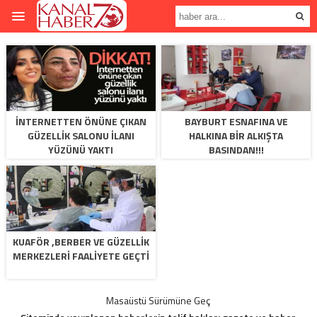
İNTERNETTEN ÖNÜNE ÇIKAN
BAYBURT ESNAFINA VE
GÜZELLIK SALONU ILANI
HALKINA BIR ALKIŞTA
YÜZÜNÜ YAKTI
BASINDAN!!!
KUAFÖR ,BERBER VE GÜZELLIK
MERKEZLERI FAALIYETE GEÇTI
Masaüstü Sürümüne Geç