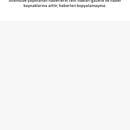
Sitemizde yayınlanan haberlerin telif hakları gazete ve haber
kaynaklarına aittir, haberleri kopyalamayınız.