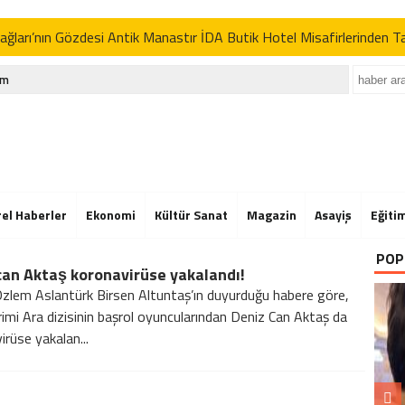
ğları’nın Gözdesi Antik Manastır İDA Butik Hotel Misafirlerinden 
p’tan İran açıklaması: “Uygun davranmazlarsa gereğini yaparım”
im
Der’in Geleneksel Pikniğine Rekor Katılım
ğları’nın Gözdesi Antik Manastır İDA Butik Hotel Misafirlerinden 
p’tan İran açıklaması: “Uygun davranmazlarsa gereğini yaparım”
Der’in Geleneksel Pikniğine Rekor Katılım
rel Haberler
Ekonomi
Kültür Sanat
Magazin
Asayiş
Eğiti
ğları’nın Gözdesi Antik Manastır İDA Butik Hotel Misafirlerinden 
POP
an Aktaş koronavirüse yakalandı!
p’tan İran açıklaması: “Uygun davranmazlarsa gereğini yaparım”
zlem Aslantürk Birsen Altuntaş’ın duyurduğu habere göre,
imi Ara dizisinin başrol oyuncularından Deniz Can Aktaş da
irüse yakalan...