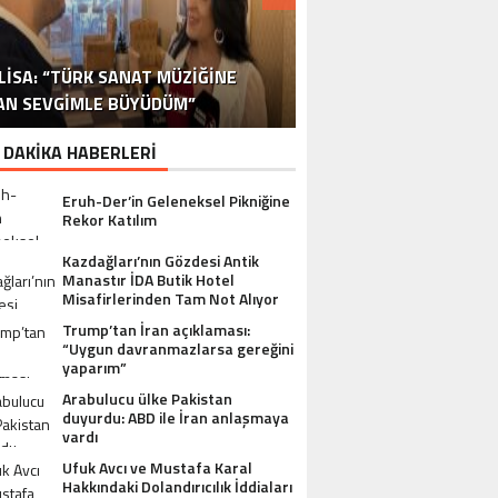
DR. ALI YÜKSELOĞLU, TÜRKIYE’NIN
MUSTAFA USLU HAKKINDAKI
LISA: “TÜRK SANAT MÜZIĞINE
STA YÖNETMEN MURAT UYGUR’DAN
NLÜ YAPIMCI MUSTAFA USLU VE EŞI
“YAPIMCI MUSTAFA USLU HAKKINDA
İSPANYA SAĞLIK TURIZMINDE 2026
İSTANBUL’DAN BINGÖL’E 3 MILYON
2026 SAĞLIK TURIZMI VIZYONUNU
SORUŞTURMADA SESSIZLIK TEPKI
TURIZM SEKTÖRÜNÜN DENEYIMLI
OYUNCU SINAN ÇALIŞKANOĞLU
AN SEVGIMLE BÜYÜDÜM”
HAKKINDA UYUŞTURUCU ŞIKÂYETI
ULUSLARARASI AKSIYON FILMI
HEDEFLERINI BÜYÜTÜYOR
TL’LIK GÖNÜL KÖPRÜSÜ
KARAKOLLUK OLDU
İSMI: FATIH ERSÜ
SUÇ DUYURUSU”
AÇIKLADI
ÇEKIYOR
 DAKİKA HABERLERİ
Eruh-Der’in Geleneksel Pikniğine
Rekor Katılım
Kazdağları’nın Gözdesi Antik
Manastır İDA Butik Hotel
Misafirlerinden Tam Not Alıyor
Trump’tan İran açıklaması:
“Uygun davranmazlarsa gereğini
yaparım”
Arabulucu ülke Pakistan
duyurdu: ABD ile İran anlaşmaya
vardı
Ufuk Avcı ve Mustafa Karal
Hakkındaki Dolandırıcılık İddiaları