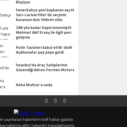
Büyüyor
Fenerbahçe yeni başkanını seçti!
Sarı-Lacivertliler’de seçimin
kazananı Aziz Yıldırım oldu
286 yıla kadar hapsi istenmişti!
Mehmet Akif Ersoy ile ilgili yeni
gelişme
Putin ‘tavizleri kabul ettik’ dedi!
Açıklamalar peş peşe geldi
İstanbul’da Araç Sahiplerinin
Güvendiği Adres: Formen Motors
Reha Muhtar’a veda
e yayınlanan haberlerin telif hakları gazete
kaynaklarına aittir, haberleri kopyalamayınız.