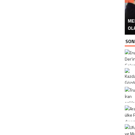
ME
U
Ü
OL
SON