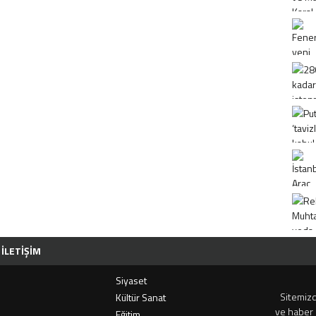
İLETIŞIM
Siyaset
Sitemizd
i
Kültür Sanat
ve haber 
Eğitim