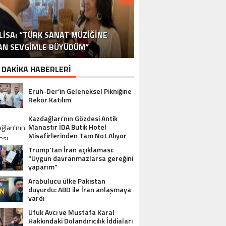
DR. ALI YÜKSELOĞLU, TÜRKIYE’NIN
MUSTAFA USLU HAKKINDAKI
LISA: “TÜRK SANAT MÜZIĞINE
STA YÖNETMEN MURAT UYGUR’DAN
NLÜ YAPIMCI MUSTAFA USLU VE EŞI
“YAPIMCI MUSTAFA USLU HAKKINDA
İSPANYA SAĞLIK TURIZMINDE 2026
İSTANBUL’DAN BINGÖL’E 3 MILYON
2026 SAĞLIK TURIZMI VIZYONUNU
SORUŞTURMADA SESSIZLIK TEPKI
TURIZM SEKTÖRÜNÜN DENEYIMLI
OYUNCU SINAN ÇALIŞKANOĞLU
AN SEVGIMLE BÜYÜDÜM”
HAKKINDA UYUŞTURUCU ŞIKÂYETI
ULUSLARARASI AKSIYON FILMI
HEDEFLERINI BÜYÜTÜYOR
TL’LIK GÖNÜL KÖPRÜSÜ
KARAKOLLUK OLDU
İSMI: FATIH ERSÜ
SUÇ DUYURUSU”
AÇIKLADI
ÇEKIYOR
 DAKİKA HABERLERİ
Eruh-Der’in Geleneksel Pikniğine
Rekor Katılım
Kazdağları’nın Gözdesi Antik
Manastır İDA Butik Hotel
Misafirlerinden Tam Not Alıyor
Trump’tan İran açıklaması:
“Uygun davranmazlarsa gereğini
yaparım”
Arabulucu ülke Pakistan
duyurdu: ABD ile İran anlaşmaya
vardı
Ufuk Avcı ve Mustafa Karal
Hakkındaki Dolandırıcılık İddiaları