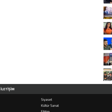
İLETIŞIM
Siyaset
i
Kültür Sanat
Eğitim