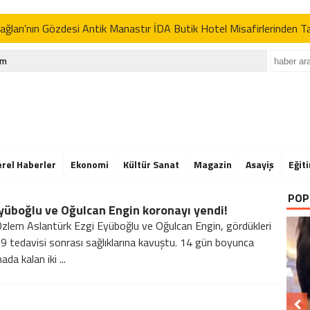
ğları’nın Gözdesi Antik Manastır İDA Butik Hotel Misafirlerinden 
p’tan İran açıklaması: “Uygun davranmazlarsa gereğini yaparım”
im
Der’in Geleneksel Pikniğine Rekor Katılım
ğları’nın Gözdesi Antik Manastır İDA Butik Hotel Misafirlerinden 
p’tan İran açıklaması: “Uygun davranmazlarsa gereğini yaparım”
Der’in Geleneksel Pikniğine Rekor Katılım
erel Haberler
Ekonomi
Kültür Sanat
Magazin
Asayiş
Eğit
ğları’nın Gözdesi Antik Manastır İDA Butik Hotel Misafirlerinden 
POP
yüboğlu ve Oğulcan Engin koronayı yendi!
p’tan İran açıklaması: “Uygun davranmazlarsa gereğini yaparım”
zlem Aslantürk Ezgi Eyüboğlu ve Oğulcan Engin, gördükleri
9 tedavisi sonrası sağlıklarına kavuştu. 14 gün boyunca
ada kalan iki ...