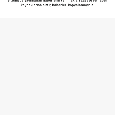
Sitemizde yayınlanan haberlerin telif hakları gazete ve haber
kaynaklarına aittir, haberleri kopyalamayınız.