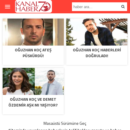
OĞUZHAN KOÇ ATEŞ
OĞUZHAN KOÇ HABERLERI
PÜSKÜRDÜ!
DOĞRULADI!
OĞUZHAN KOÇ VE DEMET
ÖZDEMIR AŞK MI YAŞIYOR?
Masaüstü Sürümüne Geç