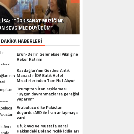
DR. ALI YÜKSELOĞLU, TÜRKIYE’NIN
MUSTAFA USLU HAKKINDAKI
LISA: “TÜRK SANAT MÜZIĞINE
STA YÖNETMEN MURAT UYGUR’DAN
NLÜ YAPIMCI MUSTAFA USLU VE EŞI
“YAPIMCI MUSTAFA USLU HAKKINDA
İSPANYA SAĞLIK TURIZMINDE 2026
İSTANBUL’DAN BINGÖL’E 3 MILYON
2026 SAĞLIK TURIZMI VIZYONUNU
SORUŞTURMADA SESSIZLIK TEPKI
TURIZM SEKTÖRÜNÜN DENEYIMLI
OYUNCU SINAN ÇALIŞKANOĞLU
AN SEVGIMLE BÜYÜDÜM”
HAKKINDA UYUŞTURUCU ŞIKÂYETI
ULUSLARARASI AKSIYON FILMI
HEDEFLERINI BÜYÜTÜYOR
TL’LIK GÖNÜL KÖPRÜSÜ
KARAKOLLUK OLDU
İSMI: FATIH ERSÜ
SUÇ DUYURUSU”
AÇIKLADI
ÇEKIYOR
 DAKİKA HABERLERİ
Eruh-Der’in Geleneksel Pikniğine
Rekor Katılım
Kazdağları’nın Gözdesi Antik
Manastır İDA Butik Hotel
Misafirlerinden Tam Not Alıyor
Trump’tan İran açıklaması:
“Uygun davranmazlarsa gereğini
yaparım”
Arabulucu ülke Pakistan
duyurdu: ABD ile İran anlaşmaya
vardı
Ufuk Avcı ve Mustafa Karal
Hakkındaki Dolandırıcılık İddiaları