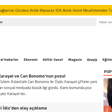
ğları’nın Gözdesi Antik Manastır İDA Butik Hotel Misafirlerinden 
p’tan İran açıklaması: “Uygun davranmazlarsa gereğini yaparım”
im
Der’in Geleneksel Pikniğine Rekor Katılım
ğları’nın Gözdesi Antik Manastır İDA Butik Hotel Misafirlerinden 
p’tan İran açıklaması: “Uygun davranmazlarsa gereğini yaparım”
Der’in Geleneksel Pikniğine Rekor Katılım
rel Haberler
Ekonomi
Kültür Sanat
Magazin
Asayiş
Eğiti
ğları’nın Gözdesi Antik Manastır İDA Butik Hotel Misafirlerinden 
POP
Karayel ve Can Bonomo’nun pozu!
p’tan İran açıklaması: “Uygun davranmazlarsa gereğini yaparım”
Özlem Aslantürk Can Bonomo ile Öykü Karayel çiftinin yeni
ları sosyal medyada büyük ilgi gördü. Karnı burnunda poz
ykü Karayel do...
i İdiz’den olay açıklama