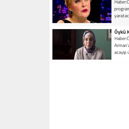
Haber:Öz
program
yarataca
Öykü K
Haber:Ö
Arman’a
acayip 