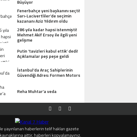
Büyüyor
Fenerbahçe yeni başkanını seçti!
Sarı-Lacivertliler’de seçimin
kazananı Aziz Yıldırım oldu
286 yıla kadar hapsi istenmişti!
Mehmet Akif Ersoy ile ilgili yeni
gelişme
Putin ‘tavizleri kabul ettik’ dedi!
Açıklamalar peş peşe geldi
İstanbul’da Araç Sahiplerinin
Güvendiği Adres: Formen Motors
Reha Muhtar’a veda
e yayınlanan haberlerin telif hakları gazete
kaynaklarına aittir, haberleri kopyalamayınız.
DESI ANTIK MANASTIR İDA BUTIK HOTEL MISAFIRLERINDEN TAM NOT ALIYOR
TRUMP’T