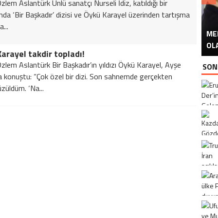
lem Aslantürk Ünlü sanatçı Nurseli İdiz, katıldığı bir
da ‘Bir Başkadır’ dizisi ve Öykü Karayel üzerinden tartışma
...
ME
U
Ü
OL
arayel takdir topladı!
zlem Aslantürk Bir Başkadır’ın yıldızı Öykü Karayel, Ayşe
SON
 konuştu: “Çok özel bir dizi. Son sahnemde gerçekten
üzüldüm. ‘Na...