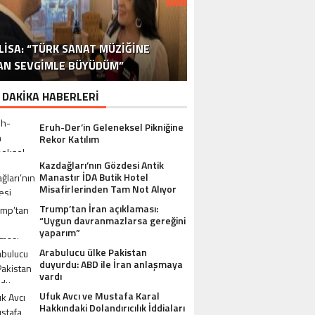
DR. ALI YÜKSELOĞLU, TÜRKIYE’NIN
MUSTAFA USLU HAKKINDAKI
LISA: “TÜRK SANAT MÜZIĞINE
STA YÖNETMEN MURAT UYGUR’DAN
NLÜ YAPIMCI MUSTAFA USLU VE EŞI
“YAPIMCI MUSTAFA USLU HAKKINDA
İSPANYA SAĞLIK TURIZMINDE 2026
İSTANBUL’DAN BINGÖL’E 3 MILYON
2026 SAĞLIK TURIZMI VIZYONUNU
SORUŞTURMADA SESSIZLIK TEPKI
TURIZM SEKTÖRÜNÜN DENEYIMLI
OYUNCU SINAN ÇALIŞKANOĞLU
AN SEVGIMLE BÜYÜDÜM”
HAKKINDA UYUŞTURUCU ŞIKÂYETI
ULUSLARARASI AKSIYON FILMI
HEDEFLERINI BÜYÜTÜYOR
TL’LIK GÖNÜL KÖPRÜSÜ
KARAKOLLUK OLDU
İSMI: FATIH ERSÜ
SUÇ DUYURUSU”
AÇIKLADI
ÇEKIYOR
 DAKİKA HABERLERİ
Eruh-Der’in Geleneksel Pikniğine
Rekor Katılım
Kazdağları’nın Gözdesi Antik
Manastır İDA Butik Hotel
Misafirlerinden Tam Not Alıyor
Trump’tan İran açıklaması:
“Uygun davranmazlarsa gereğini
yaparım”
Arabulucu ülke Pakistan
duyurdu: ABD ile İran anlaşmaya
vardı
Ufuk Avcı ve Mustafa Karal
Hakkındaki Dolandırıcılık İddiaları