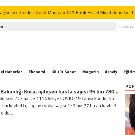
ğları’nın Gözdesi Antik Manastır İDA Butik Hotel Misafirlerinden 
p’tan İran açıklaması: “Uygun davranmazlarsa gereğini yaparım”
im
Der’in Geleneksel Pikniğine Rekor Katılım
ğları’nın Gözdesi Antik Manastır İDA Butik Hotel Misafirlerinden 
p’tan İran açıklaması: “Uygun davranmazlarsa gereğini yaparım”
Der’in Geleneksel Pikniğine Rekor Katılım
rel Haberler
Ekonomi
Kültür Sanat
Magazin
Asayiş
Eğiti
ğları’nın Gözdesi Antik Manastır İDA Butik Hotel Misafirlerinden 
POP
Sağlık Bakanlığı Koca, iyileşen hasta sayısı 95 bin 780 oldu
p’tan İran açıklaması: “Uygun davranmazlarsa gereğini yaparım”
’de son 24 saatte 1114 kişiye COVID-19 tanısı kondu, 55
yatını kaybetti, toplam vaka sayısı 139 bin 771, can kaybı 3
oldu....