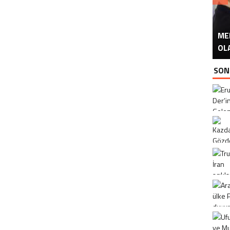
ME
U
Ü
OL
SON