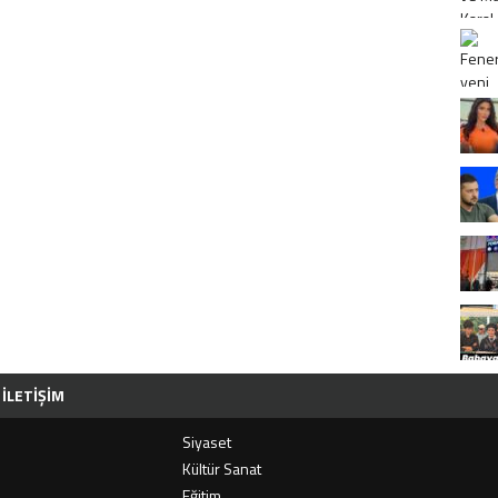
İLETIŞIM
Siyaset
i
Kültür Sanat
Eğitim