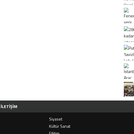
İLETIŞIM
Siyaset
i
Kültür Sanat
Eğitim