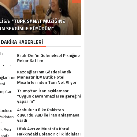
DR. ALI YÜKSELOĞLU, TÜRKIYE’NIN
MUSTAFA USLU HAKKINDAKI
LISA: “TÜRK SANAT MÜZIĞINE
STA YÖNETMEN MURAT UYGUR’DAN
NLÜ YAPIMCI MUSTAFA USLU VE EŞI
“YAPIMCI MUSTAFA USLU HAKKINDA
İSPANYA SAĞLIK TURIZMINDE 2026
İSTANBUL’DAN BINGÖL’E 3 MILYON
2026 SAĞLIK TURIZMI VIZYONUNU
SORUŞTURMADA SESSIZLIK TEPKI
TURIZM SEKTÖRÜNÜN DENEYIMLI
OYUNCU SINAN ÇALIŞKANOĞLU
AN SEVGIMLE BÜYÜDÜM”
HAKKINDA UYUŞTURUCU ŞIKÂYETI
ULUSLARARASI AKSIYON FILMI
HEDEFLERINI BÜYÜTÜYOR
TL’LIK GÖNÜL KÖPRÜSÜ
KARAKOLLUK OLDU
İSMI: FATIH ERSÜ
SUÇ DUYURUSU”
AÇIKLADI
ÇEKIYOR
 DAKİKA HABERLERİ
Eruh-Der’in Geleneksel Pikniğine
Rekor Katılım
Kazdağları’nın Gözdesi Antik
Manastır İDA Butik Hotel
Misafirlerinden Tam Not Alıyor
Trump’tan İran açıklaması:
“Uygun davranmazlarsa gereğini
yaparım”
Arabulucu ülke Pakistan
duyurdu: ABD ile İran anlaşmaya
vardı
Ufuk Avcı ve Mustafa Karal
Hakkındaki Dolandırıcılık İddiaları