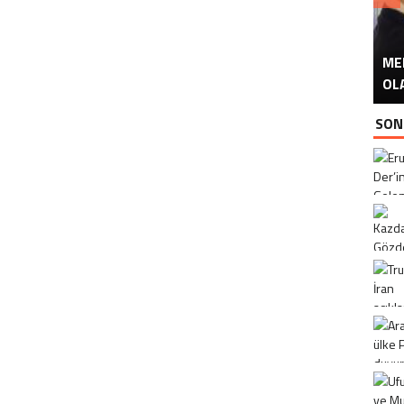
ME
U
Ü
OL
SON