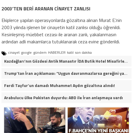
2003’TEN BERİ ARANAN CİNAYET ZANLISI
Ekiplerce yapılan operasyonlarda gözaltına alınan Murat E.’nin
2003 yılında işlenen bir cinayetin katil zanlısı olduğu öğrenildi.
Kesinleşmiş müebbet cezası ile aranan zanlı, yakalanmasın
ardından adli makamlarca tutuklanarak ceza evine gönderildi.
cinayet
google
gündem
HABERLER
katil
son dakika
Kazdağları’nın Gözdesi Antik Manastır İDA Butik Hotel Misafirlerinden Tam Not Alıyor
Trump’tan İran açıklaması: “Uygun davranmazlarsa gereğini yaparım”
Ferdi Tayfur’un damadı Muhammet Aydın gözaltına alındı!
Arabulucu ülke Pakistan duyurdu: ABD ile İran anlaşmaya vardı