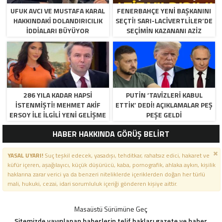
UFUK AVCI VE MUSTAFA KARAL
FENERBAHÇE YENI BAŞKANINI
HAKKINDAKI DOLANDIRICILIK
SEÇTI! SARI-LACIVERTLILER’DE
İDDIALARI BÜYÜYOR
SEÇIMIN KAZANANI AZIZ
YILDIRIM OLDU
286 YILA KADAR HAPSI
PUTIN ‘TAVIZLERI KABUL
ISTENMIŞTI! MEHMET AKIF
ETTIK’ DEDI! AÇIKLAMALAR PEŞ
ERSOY ILE ILGILI YENI GELIŞME
PEŞE GELDI
HABER HAKKINDA GÖRÜŞ BELİRT
YASAL UYARI!
Suç teşkil edecek, yasadışı, tehditkar, rahatsız edici, hakaret ve
küfür içeren, aşağılayıcı, küçük düşürücü, kaba, pornografik, ahlaka aykırı, kişilik
haklarına zarar verici ya da benzeri niteliklerde içeriklerden doğan her türlü
mali, hukuki, cezai, idari sorumluluk içeriği gönderen kişiye aittir.
Masaüstü Sürümüne Geç
Sitemizde yayınlanan haberlerin telif hakları gazete ve haber