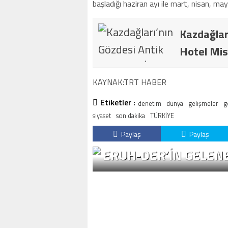
başladığı haziran ayı ile mart, nisan, ma
Kazdağlar
Hotel Mis
KAYNAK:TRT HABER
Etiketler :
denetim
dünya
gelişmeler
g
siyaset
son dakika
TÜRKİYE
Paylaş
Paylaş
ERUH-DER’IN GELENE