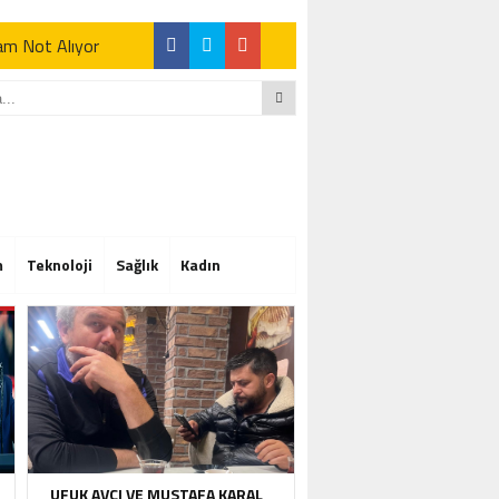
Tam Not Alıyor
Tam Not Alıyor
m
Teknoloji
Sağlık
Kadın
Tam Not Alıyor
UFUK AVCI VE MUSTAFA KARAL