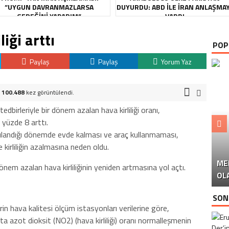
“UYGUN DAVRANMAZLARSA
DUYURDU: ABD ILE İRAN ANLAŞMA
GEREĞINI YAPARIM”
VARDI
iği arttı
POP
Paylaş
Paylaş
Yorum Yaz
.
100.488
kez görüntülendi.
edbirleriyle bir dönem azalan hava kirliliği oranı,
yüzde 8 arttı.
gulandığı dönemde evde kalması ve araç kullanmaması,
ve kirliliğin azalmasına neden oldu.
ME
U
Ü
nem azalan hava kirliliğinin yeniden artmasına yol açtı.
OL
SON
erin hava kalitesi ölçüm istasyonları verilerine göre,
ta azot dioksit (NO2) (hava kirliliği) oranı normalleşmenin