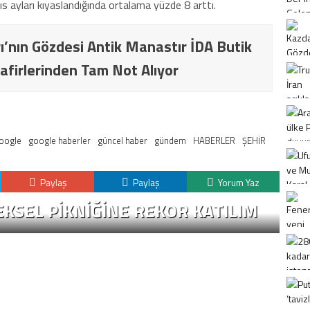
yıs ayları kıyaslandığında ortalama yüzde 8 arttı.
ı’nın Gözdesi Antik Manastır İDA Butik
afirlerinden Tam Not Alıyor
oogle
google haberler
güncel haber
gündem
HABERLER
ŞEHİR
Paylaş
Paylaş
Yorum Yaz
KSEL PIKNIĞINE REKOR KATILIM
K
H