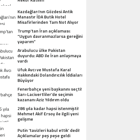
Kazdağları’nın Gözdesi Antik
Manastır İDA Butik Hotel
Misafirlerinden Tam Not Alıyor
Trump’tan İran açıklaması:
“Uygun davranmazlarsa gereğini
yaparım”
Arabulucu ülke Pakistan
duyurdu: ABD ile İran anlaşmaya
vardı
Ufuk Avcı ve Mustafa Karal
Hakkındaki Dolandırıcılık İddiaları
Büyüyor
Fenerbahçe yeni başkanını seçti!
AZDAĞLARI’NIN GÖZDESI ANTIK MANAST
Sarı-Lacivertliler’de seçimin
kazananı Aziz Yıldırım oldu
OTEL MISAFIRLERINDEN TAM NOT ALI
286 yıla kadar hapsi istenmişti!
Mehmet Akif Ersoy ile ilgili yeni
gelişme
Putin ‘tavizleri kabul ettik’ dedi!
Açıklamalar peş peşe geldi