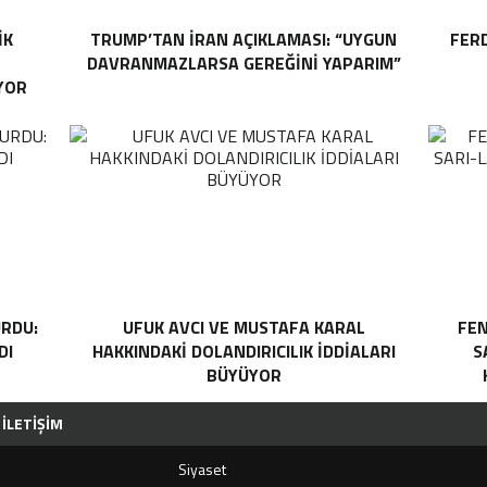
IK
TRUMP’TAN İRAN AÇIKLAMASI: “UYGUN
FER
DAVRANMAZLARSA GEREĞINI YAPARIM”
YOR
RDU:
UFUK AVCI VE MUSTAFA KARAL
FEN
DI
HAKKINDAKI DOLANDIRICILIK İDDIALARI
S
BÜYÜYOR
İLETIŞIM
Siyaset