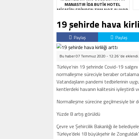
MANASTIR İDA BUTIK HOTEL
MISAFIRLERINDEN TAM NOT ALIYOR
19 şehirde hava kirlil
Paylaş
Paylaş
Bu haber 07 Temmuz 2020 - 12:26 'de eklendi
Türkiye’nin 19 şehrinde Covid-19 salgını t
normalleşme süreciyle beraber ortalama 
Vatandaşların pandemi tedbirlerinin uy
kentlerdeki havanın kalitesini iyileştirdi 
Normalleşme sürecine geçilmesiyle bir dö
Yüzde 8 artış görüldü
Çevre ve Şehircilik Bakanlığı ile belediyel
Türkiye’deki 18 büyükşehir ile Zonguldak’