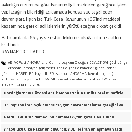
aykırılığın durumuna göre kanunun ilgili maddeleri gereğince işlem
yapılacağının bildirildiği açıklamada konusu suç teşkil eden
davranışlara ilişkin ise Türk Ceza Kanununun 195’inci maddesi
kapsamında gerekli adli işlemlerin yürütüleceğine dikkat çekildi.
Batman’da da 65 yaş ve üstündekilerin sokağa çıkma saatleri
kısıtlandı
KAYNAK:TRT HABER
AB
AK Parti
ANKARA
chp
Cumhurbaşkanı Erdoğan
DEVLET BAHÇELİ
dünya
ekonomi
emniyet
gelişmeler
google
google haberler
güncel haber
gündem
HABERLER
hayat
İLLER
istanbul
JANDARMA
kemal kılıçdaroğlu
kültür sanat
magazin
mhp
SALGIN
siyaset
siyasiler
son dakika
SPOR
tsk
TÜRKİYE
ÜLKELER
VİRÜS
Kazdağları’nın Gözdesi Antik Manastır İDA Butik Hotel Misafirlerinden Tam Not Alıyor
Trump’tan İran açıklaması: “Uygun davranmazlarsa gereğini yaparım”
Ferdi Tayfur’un damadı Muhammet Aydın gözaltına alındı!
Arabulucu ülke Pakistan duyurdu: ABD ile İran anlaşmaya vardı