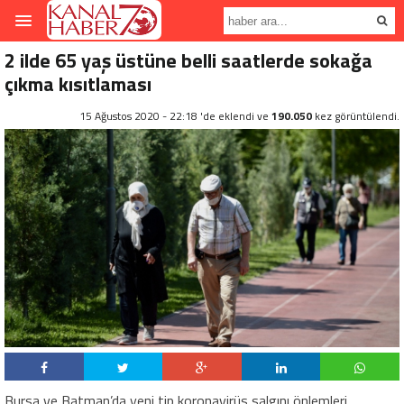
2 ilde 65 yaş üstüne belli saatlerde sokağa
çıkma kısıtlaması
15 Ağustos 2020 - 22:18 'de eklendi ve
190.050
kez görüntülendi.
Bursa ve Batman’da yeni tip koronavirüs salgını önlemleri