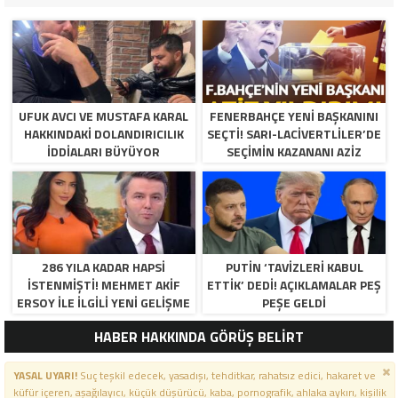
UFUK AVCI VE MUSTAFA KARAL
FENERBAHÇE YENI BAŞKANINI
HAKKINDAKI DOLANDIRICILIK
SEÇTI! SARI-LACIVERTLILER’DE
İDDIALARI BÜYÜYOR
SEÇIMIN KAZANANI AZIZ
YILDIRIM OLDU
286 YILA KADAR HAPSI
PUTIN ‘TAVIZLERI KABUL
ISTENMIŞTI! MEHMET AKIF
ETTIK’ DEDI! AÇIKLAMALAR PEŞ
ERSOY ILE ILGILI YENI GELIŞME
PEŞE GELDI
HABER HAKKINDA GÖRÜŞ BELİRT
YASAL UYARI!
Suç teşkil edecek, yasadışı, tehditkar, rahatsız edici, hakaret ve
küfür içeren, aşağılayıcı, küçük düşürücü, kaba, pornografik, ahlaka aykırı, kişilik