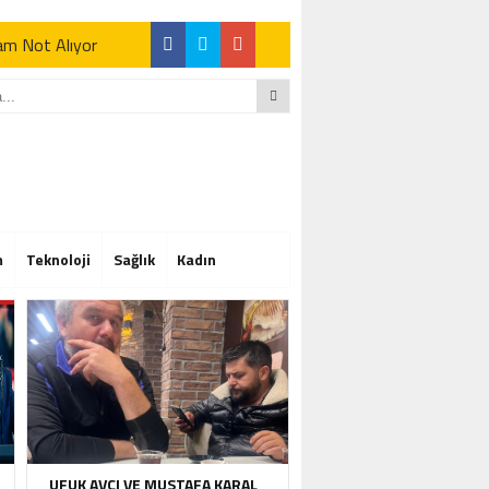
Tam Not Alıyor
Tam Not Alıyor
m
Teknoloji
Sağlık
Kadın
Tam Not Alıyor
UFUK AVCI VE MUSTAFA KARAL