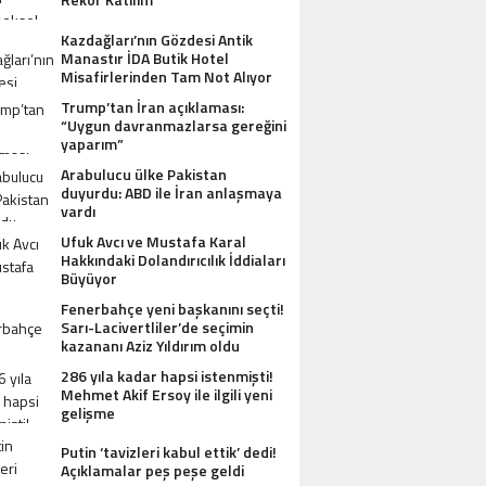
Kazdağları’nın Gözdesi Antik
Manastır İDA Butik Hotel
Misafirlerinden Tam Not Alıyor
Trump’tan İran açıklaması:
“Uygun davranmazlarsa gereğini
yaparım”
Arabulucu ülke Pakistan
duyurdu: ABD ile İran anlaşmaya
vardı
Ufuk Avcı ve Mustafa Karal
Hakkındaki Dolandırıcılık İddiaları
Büyüyor
Fenerbahçe yeni başkanını seçti!
Sarı-Lacivertliler’de seçimin
kazananı Aziz Yıldırım oldu
286 yıla kadar hapsi istenmişti!
Mehmet Akif Ersoy ile ilgili yeni
gelişme
Putin ‘tavizleri kabul ettik’ dedi!
Açıklamalar peş peşe geldi