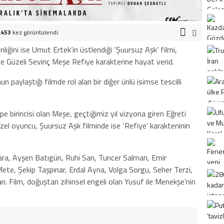
.453
kez görüntülendi.
liğini ise Umut Ertek’in üstlendiği ‘Şuursuz Aşk’ filmi,
ye Güzeli Sevinç Meşe Refiye karakterine hayat verid.
un paylaştığı filmde rol alan bir diğer ünlü isimse tescilli
birincisi olan Meşe, geçtiğimiz yıl vizyona giren Eğreti
üzel oyuncu, Şuursuz Aşk filminde ise ‘Refiye’ karakteninin
 Kara, Ayşen Batıgün, Ruhi Sarı, Tuncer Salman, Emir
Mete, Şekip Taşpınar, Erdal Ayna, Volga Sorgu, Seher Terzi,
Film, doğuştan zihinsel engeli olan Yusuf ile Menekşe’nin