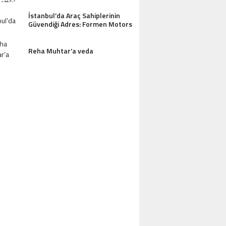
İstanbul’da Araç Sahiplerinin
Güvendiği Adres: Formen Motors
Reha Muhtar’a veda
AZDAĞLARI’NIN GÖZDESI ANTIK MANAST
OTEL MISAFIRLERINDEN TAM NOT ALI