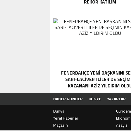
REKOR KATILIM
FENERBAHÇE YENI BAŞKANINI SE
SARI-LACIVERTLILER’DE SEÇIM
KAZANANI AZIZ YILDIRIM OLD
HABER GÖNDER
KÜNYE
YAZARLAR
Dünya
Gündem
Yerel Haberler
Ekonom
Magazin
Asayiş
SON
DAKİKA
E