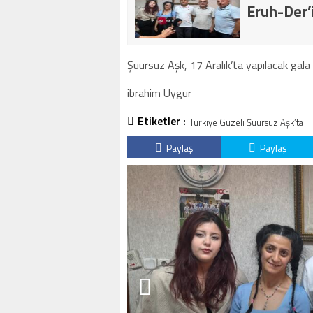
Eruh-Der’
Şuursuz Aşk, 17 Aralık’ta yapılacak gala i
ibrahim Uygur
Etiketler :
Türkiye Güzeli Şuursuz Aşk’ta
Paylaş
Paylaş