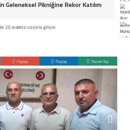
in Geleneksel Pikniğine Rekor Katılım
le 20 aralıkta vizyona giriyor.
Paylaş
Paylaş
Yorum Yaz
K
H