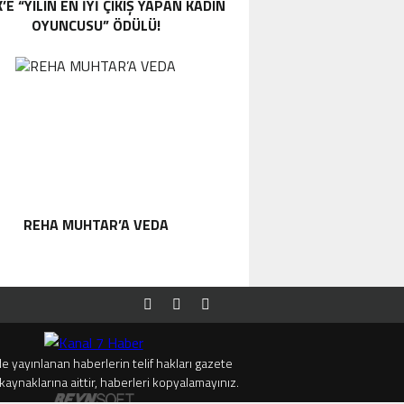
’E “YILIN EN İYİ ÇIKIŞ YAPAN KADIN
OYUNCUSU” ÖDÜLÜ!
REHA MUHTAR’A VEDA
e yayınlanan haberlerin telif hakları gazete
kaynaklarına aittir, haberleri kopyalamayınız.
MANASTIR İDA BUTIK HOTEL MISAFIRLERINDEN TAM NOT ALIYOR
TRUMP’TAN İRAN AÇI