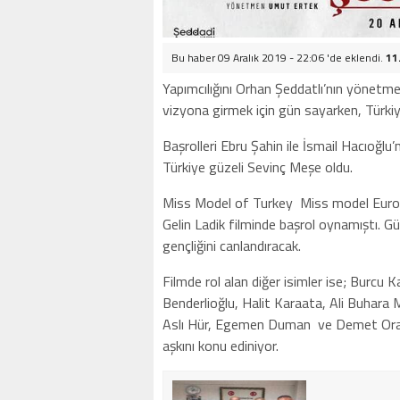
Bu haber 09 Aralık 2019 - 22:06 'de eklendi.
11
Yapımcılığını Orhan Şeddatlı’nın yönetmen
vizyona girmek için gün sayarken, Türki
Başrolleri Ebru Şahin ile İsmail Hacıoğlu’n
Türkiye güzeli Sevinç Meşe oldu.
Miss Model of Turkey Miss model Europe 
Gelin Ladik filminde başrol oynamıştı. G
gençliğini canlandıracak.
Filmde rol alan diğer isimler ise; Burcu
Benderlioğlu, Halit Karaata, Ali Buhara 
Aslı Hür, Egemen Duman ve Demet Oran. 
aşkını konu ediniyor.