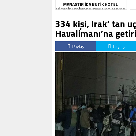
MANASTIR İDA BUTIK HOTEL
MISAFIRLERINDEN TAM NOT ALIYOR
334 kişi, Irak’ tan 
Havalimanı’na getiri
Paylaş
Paylaş