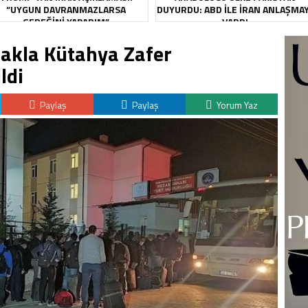
“UYGUN DAVRANMAZLARSA
DUYURDU: ABD ILE İRAN ANLAŞMA
GEREĞINI YAPARIM”
VARDI
uçakla Kütahya Zafer
ldi
Paylaş
Paylaş
Yorum Yaz