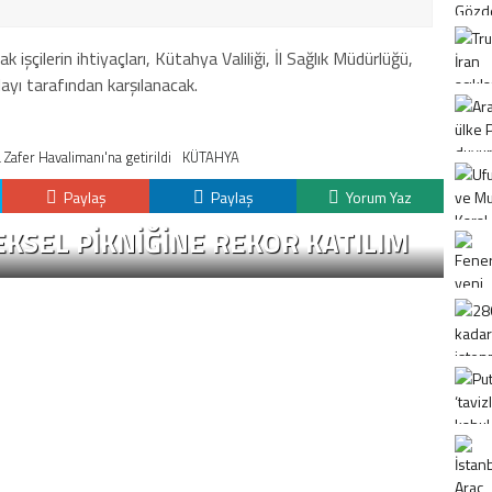
işçilerin ihtiyaçları, Kütahya Valiliği, İl Sağlık Müdürlüğü,
layı tarafından karşılanacak.
 Zafer Havalimanı'na getirildi
KÜTAHYA
Paylaş
Paylaş
Yorum Yaz
KSEL PIKNIĞINE REKOR KATILIM
K
H