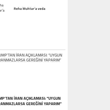
Reha Muhtar’a veda
P’TAN İRAN AÇIKLAMASI: “UYGUN
ANMAZLARSA GEREĞINI YAPARIM”