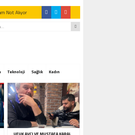
Tam Not Alıyor
Tam Not Alıyor
m
Teknoloji
Sağlık
Kadın
Tam Not Alıyor
UFUK AVCI VE MUSTAFA KARAL