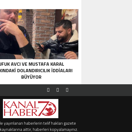
UFUK AVCI VE MUSTAFA KARAL
INDAKI DOLANDIRICILIK İDDIALARI
BÜYÜYOR
e yayınlanan haberlerin telif hakları gazete
kaynaklarına aittir, haberleri kopyalamayınız.