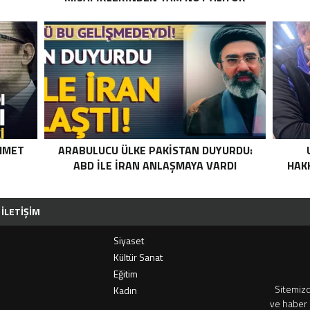
MMET
ARABULUCU ÜLKE PAKISTAN DUYURDU:
ABD ILE İRAN ANLAŞMAYA VARDI
HAKK
İLETIŞIM
Siyaset
i
Kültür Sanat
Eğitim
Sitemizd
Kadın
ve haber 