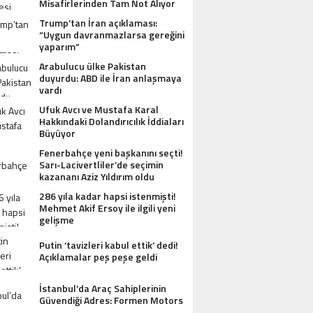
Misafirlerinden Tam Not Alıyor
Trump’tan İran açıklaması:
“Uygun davranmazlarsa gereğini
yaparım”
Arabulucu ülke Pakistan
duyurdu: ABD ile İran anlaşmaya
vardı
Ufuk Avcı ve Mustafa Karal
Hakkındaki Dolandırıcılık İddiaları
Büyüyor
AZDAĞLARI’NIN GÖZDESI ANTIK MANAST
Fenerbahçe yeni başkanını seçti!
Sarı-Lacivertliler’de seçimin
OTEL MISAFIRLERINDEN TAM NOT ALI
kazananı Aziz Yıldırım oldu
286 yıla kadar hapsi istenmişti!
Mehmet Akif Ersoy ile ilgili yeni
gelişme
Putin ‘tavizleri kabul ettik’ dedi!
Açıklamalar peş peşe geldi
İstanbul’da Araç Sahiplerinin
Güvendiği Adres: Formen Motors