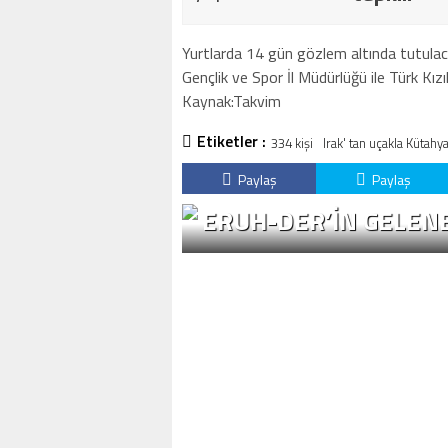
Yurtlarda 14 gün gözlem altında tutulacak 
Gençlik ve Spor İl Müdürlüğü ile Türk Kızı
Kaynak:Takvim
Etiketler :
334 kişi
Irak' tan uçakla Kütahya
Paylaş
Paylaş
ERUH-DER’IN GELENE