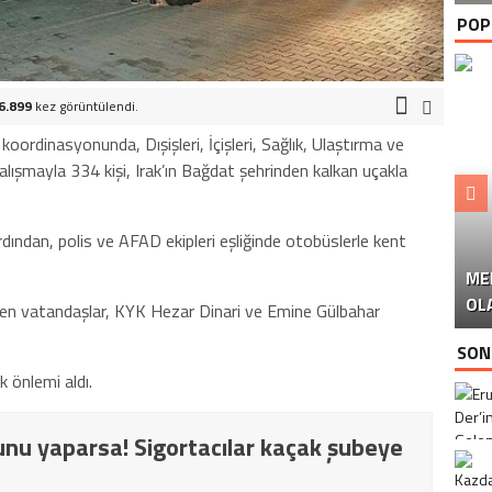
POP
6.899
kez görüntülendi.
ordinasyonunda, Dışişleri, İçişleri, Sağlık, Ulaştırma ve
alışmayla 334 kişi, Irak’ın Bağdat şehrinden kalkan uçakla
rdından, polis ve AFAD ekipleri eşliğinde otobüslerle kent
ME
U
Ü
OL
rilen vatandaşlar, KYK Hezar Dinari ve Emine Gülbahar
SON
k önlemi aldı.
nu yaparsa! Sigortacılar kaçak şubeye