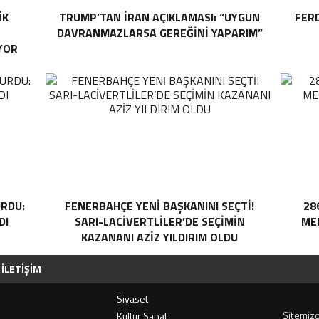
IK
TRUMP’TAN İRAN AÇIKLAMASI: “UYGUN
FER
DAVRANMAZLARSA GEREĞINI YAPARIM”
YOR
RDU:
FENERBAHÇE YENI BAŞKANINI SEÇTI!
28
DI
SARI-LACIVERTLILER’DE SEÇIMIN
MEH
KAZANANI AZIZ YILDIRIM OLDU
İLETIŞIM
Siyaset
Sitemizd
i
Kültür Sanat