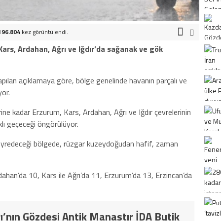
196.804
kez görüntülendi.
ars, Ardahan, Ağrı ve Iğdır’da sağanak ve gök
ılan açıklamaya göre, bölge genelinde havanın parçalı ve
yor.
ine kadar Erzurum, Kars, Ardahan, Ağrı ve Iğdır çevrelerinin
klı geçeceği öngörülüyor.
seyredeceği bölgede, rüzgar kuzeydoğudan hafif, zaman
ahan’da 10, Kars ile Ağrı’da 11, Erzurum’da 13, Erzincan’da
ı’nın Gözdesi Antik Manastır İDA Butik