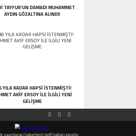
DI TAYFUR’UN DAMADI MUHAMMET
AYDIN GÖZALTINA ALINDI!
6 YILA KADAR HAPSI ISTENMIŞTI!
MET AKIF ERSOY ILE ILGILI YENI
GELIŞME
e yayınlanan haberlerin telif hakları gazete