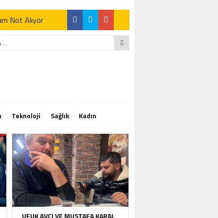
Tam Not Alıyor
Tam Not Alıyor
m
Teknoloji
Sağlık
Kadın
Tam Not Alıyor
UFUK AVCI VE MUSTAFA KARAL