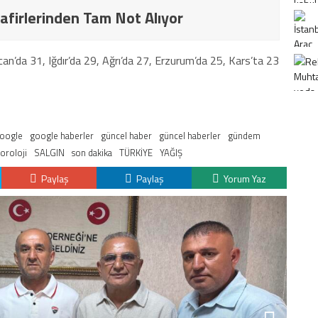
afirlerinden Tam Not Alıyor
ncan’da 31, Iğdır’da 29, Ağrı’da 27, Erzurum’da 25, Kars’ta 23
oogle
google haberler
güncel haber
güncel haberler
gündem
oroloji
SALGIN
son dakika
TÜRKİYE
YAĞIŞ
Paylaş
Paylaş
Yorum Yaz
K
H