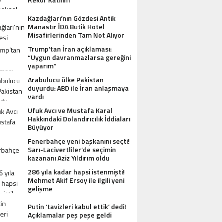
Kazdağları’nın Gözdesi Antik
Manastır İDA Butik Hotel
Misafirlerinden Tam Not Alıyor
Trump’tan İran açıklaması:
“Uygun davranmazlarsa gereğini
yaparım”
Arabulucu ülke Pakistan
duyurdu: ABD ile İran anlaşmaya
vardı
Ufuk Avcı ve Mustafa Karal
Hakkındaki Dolandırıcılık İddiaları
Büyüyor
Fenerbahçe yeni başkanını seçti!
Sarı-Lacivertliler’de seçimin
kazananı Aziz Yıldırım oldu
286 yıla kadar hapsi istenmişti!
Mehmet Akif Ersoy ile ilgili yeni
gelişme
Putin ‘tavizleri kabul ettik’ dedi!
Açıklamalar peş peşe geldi