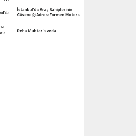
İstanbul’da Araç Sahiplerinin
Güvendiği Adres: Formen Motors
Reha Muhtar’a veda
AZDAĞLARI’NIN GÖZDESI ANTIK MANAST
OTEL MISAFIRLERINDEN TAM NOT ALI