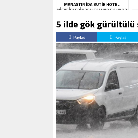
MANASTIR İDA BUTIK HOTEL
MISAFIRLERINDEN TAM NOT ALIYOR
5 ilde gök gürültül
Paylaş
Paylaş