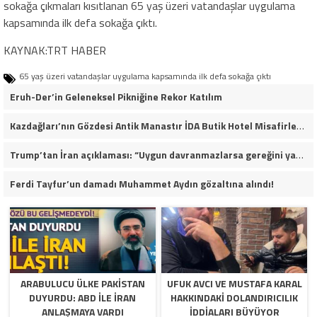
sokağa çıkmaları kısıtlanan 65 yaş üzeri vatandaşlar uygulama
kapsamında ilk defa sokağa çıktı.
KAYNAK:TRT HABER
65 yaş üzeri vatandaşlar uygulama kapsamında ilk defa sokağa çıktı
Eruh-Der’in Geleneksel Pikniğine Rekor Katılım
Kazdağları’nın Gözdesi Antik Manastır İDA Butik Hotel Misafirlerinden Tam Not Alıyor
Trump’tan İran açıklaması: “Uygun davranmazlarsa gereğini yaparım”
Ferdi Tayfur’un damadı Muhammet Aydın gözaltına alındı!
ARABULUCU ÜLKE PAKISTAN
UFUK AVCI VE MUSTAFA KARAL
DUYURDU: ABD ILE İRAN
HAKKINDAKI DOLANDIRICILIK
ANLAŞMAYA VARDI
İDDIALARI BÜYÜYOR