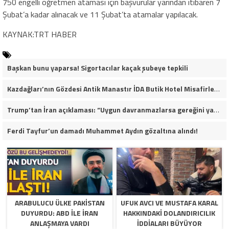
750 engelli öğretmen ataması için başvurular yarından itibaren 7
Şubat’a kadar alınacak ve 11 Şubat’ta atamalar yapılacak.
KAYNAK:TRT HABER
Başkan bunu yaparsa! Sigortacılar kaçak şubeye tepkili
Kazdağları’nın Gözdesi Antik Manastır İDA Butik Hotel Misafirlerinden Tam Not Alıyor
Trump’tan İran açıklaması: “Uygun davranmazlarsa gereğini yaparım”
Ferdi Tayfur’un damadı Muhammet Aydın gözaltına alındı!
ARABULUCU ÜLKE PAKISTAN
UFUK AVCI VE MUSTAFA KARAL
DUYURDU: ABD ILE İRAN
HAKKINDAKI DOLANDIRICILIK
ANLAŞMAYA VARDI
İDDIALARI BÜYÜYOR