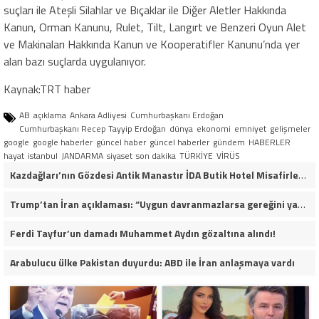
suçları ile Ateşli Silahlar ve Bıçaklar ile Diğer Aletler Hakkında
Kanun, Orman Kanunu, Rulet, Tilt, Langırt ve Benzeri Oyun Alet
ve Makinaları Hakkında Kanun ve Kooperatifler Kanunu’nda yer
alan bazı suçlarda uygulanıyor.
Kaynak:TRT haber
AB
açıklama
Ankara Adliyesi
Cumhurbaşkanı Erdoğan
Cumhurbaşkanı Recep Tayyip Erdoğan
dünya
ekonomi
emniyet
gelişmeler
google
google haberler
güncel haber
güncel haberler
gündem
HABERLER
hayat
istanbul
JANDARMA
siyaset
son dakika
TÜRKİYE
VİRÜS
Kazdağları’nın Gözdesi Antik Manastır İDA Butik Hotel Misafirlerinden Tam Not Alıyor
Trump’tan İran açıklaması: “Uygun davranmazlarsa gereğini yaparım”
Ferdi Tayfur’un damadı Muhammet Aydın gözaltına alındı!
Arabulucu ülke Pakistan duyurdu: ABD ile İran anlaşmaya vardı