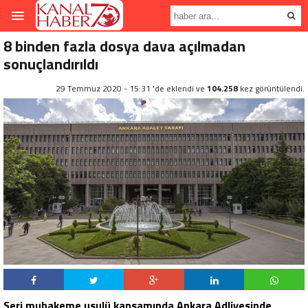
8 binden fazla dosya dava açılmadan
sonuçlandırıldı
29 Temmuz 2020 - 15:31 'de eklendi ve
104.258
kez görüntülendi.
Seri muhakeme usulü kapsamında Ankara Adliyesinde