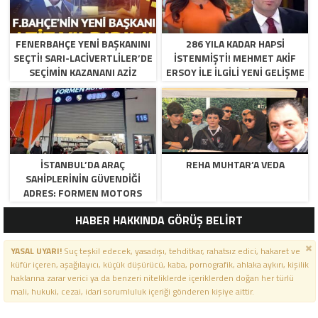
FENERBAHÇE YENI BAŞKANINI
286 YILA KADAR HAPSI
SEÇTI! SARI-LACIVERTLILER’DE
ISTENMIŞTI! MEHMET AKIF
SEÇIMIN KAZANANI AZIZ
ERSOY ILE ILGILI YENI GELIŞME
YILDIRIM OLDU
İSTANBUL’DA ARAÇ
REHA MUHTAR’A VEDA
SAHIPLERININ GÜVENDIĞI
ADRES: FORMEN MOTORS
HABER HAKKINDA GÖRÜŞ BELİRT
YASAL UYARI!
Suç teşkil edecek, yasadışı, tehditkar, rahatsız edici, hakaret ve
küfür içeren, aşağılayıcı, küçük düşürücü, kaba, pornografik, ahlaka aykırı, kişilik
haklarına zarar verici ya da benzeri niteliklerde içeriklerden doğan her türlü
mali, hukuki, cezai, idari sorumluluk içeriği gönderen kişiye aittir.