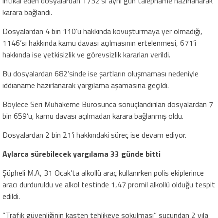
intikal eden dosyalardan 1732’si aynı gün talepname hazırlanarak
karara bağlandı.
Dosyalardan 4 bin 110’u hakkında kovuşturmaya yer olmadığı,
1146’sı hakkında kamu davası açılmasının ertelenmesi, 671’i
hakkında ise yetkisizlik ve görevsizlik kararları verildi.
Bu dosyalardan 682’sinde ise şartların oluşmaması nedeniyle
iddianame hazırlanarak yargılama aşamasına geçildi.
Böylece Seri Muhakeme Bürosunca sonuçlandırılan dosyalardan 7
bin 659’u, kamu davası açılmadan karara bağlanmış oldu.
Dosyalardan 2 bin 21’i hakkındaki süreç ise devam ediyor.
Aylarca sürebilecek yargılama 33 günde bitti
Şüpheli M.A, 31 Ocak’ta alkollü araç kullanırken polis ekiplerince
aracı durduruldu ve alkol testinde 1,47 promil alkollü olduğu tespit
edildi.
“Trafik güvenliğinin kasten tehlikeye sokulması” suçundan 2 yıla