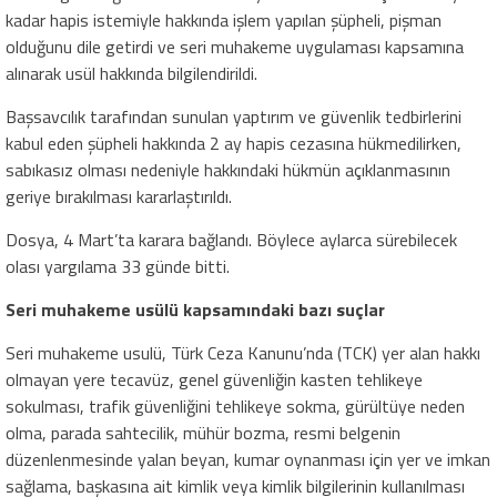
kadar hapis istemiyle hakkında işlem yapılan şüpheli, pişman
olduğunu dile getirdi ve seri muhakeme uygulaması kapsamına
alınarak usül hakkında bilgilendirildi.
Başsavcılık tarafından sunulan yaptırım ve güvenlik tedbirlerini
kabul eden şüpheli hakkında 2 ay hapis cezasına hükmedilirken,
sabıkasız olması nedeniyle hakkındaki hükmün açıklanmasının
geriye bırakılması kararlaştırıldı.
Dosya, 4 Mart’ta karara bağlandı. Böylece aylarca sürebilecek
olası yargılama 33 günde bitti.
Seri muhakeme usülü kapsamındaki bazı suçlar
Seri muhakeme usulü, Türk Ceza Kanunu’nda (TCK) yer alan hakkı
olmayan yere tecavüz, genel güvenliğin kasten tehlikeye
sokulması, trafik güvenliğini tehlikeye sokma, gürültüye neden
olma, parada sahtecilik, mühür bozma, resmi belgenin
düzenlenmesinde yalan beyan, kumar oynanması için yer ve imkan
sağlama, başkasına ait kimlik veya kimlik bilgilerinin kullanılması