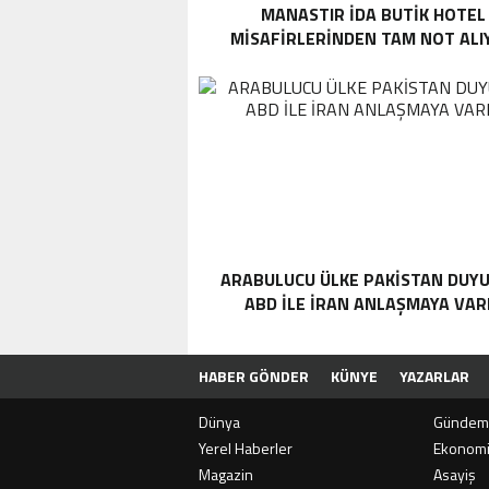
MANASTIR İDA BUTIK HOTEL
MISAFIRLERINDEN TAM NOT ALI
ARABULUCU ÜLKE PAKISTAN DUYU
ABD ILE İRAN ANLAŞMAYA VAR
HABER GÖNDER
KÜNYE
YAZARLAR
Dünya
Gündem
Yerel Haberler
Ekonom
Magazin
Asayiş
SON
DAKİKA