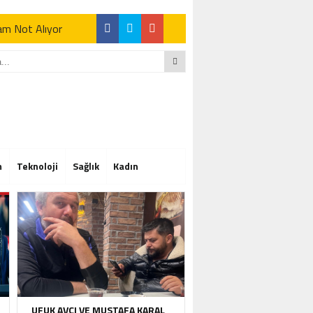
Tam Not Alıyor
Tam Not Alıyor
m
Teknoloji
Sağlık
Kadın
Tam Not Alıyor
UFUK AVCI VE MUSTAFA KARAL