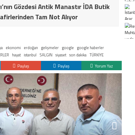
ı’nın Gözdesi Antik Manastır İDA Butik
afirlerinden Tam Not Alıyor
ya
ekonomi
erdoğan
gelişmeler
google
google haberler
RLER
hayat
istanbul
SALGIN
siyaset
son dakika
TÜRKİYE
Paylaş
Paylaş
Yorum Yaz
K
H