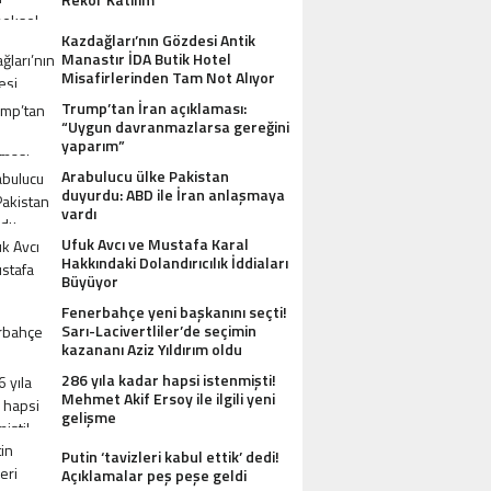
Kazdağları’nın Gözdesi Antik
Manastır İDA Butik Hotel
Misafirlerinden Tam Not Alıyor
Trump’tan İran açıklaması:
“Uygun davranmazlarsa gereğini
yaparım”
Arabulucu ülke Pakistan
duyurdu: ABD ile İran anlaşmaya
vardı
Ufuk Avcı ve Mustafa Karal
Hakkındaki Dolandırıcılık İddiaları
Büyüyor
Fenerbahçe yeni başkanını seçti!
Sarı-Lacivertliler’de seçimin
kazananı Aziz Yıldırım oldu
286 yıla kadar hapsi istenmişti!
Mehmet Akif Ersoy ile ilgili yeni
gelişme
Putin ‘tavizleri kabul ettik’ dedi!
Açıklamalar peş peşe geldi