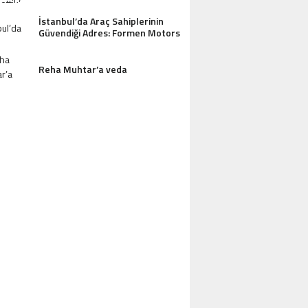
İstanbul’da Araç Sahiplerinin
Güvendiği Adres: Formen Motors
Reha Muhtar’a veda
AZDAĞLARI’NIN GÖZDESI ANTIK MANAST
OTEL MISAFIRLERINDEN TAM NOT ALI