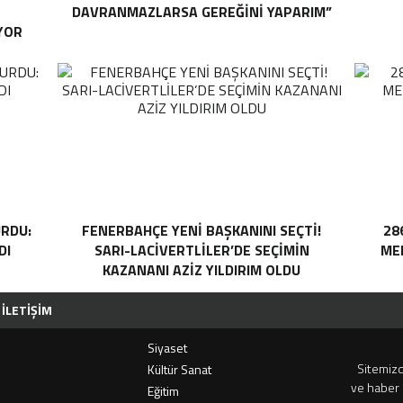
DAVRANMAZLARSA GEREĞINI YAPARIM”
YOR
RDU:
FENERBAHÇE YENI BAŞKANINI SEÇTI!
28
DI
SARI-LACIVERTLILER’DE SEÇIMIN
MEH
KAZANANI AZIZ YILDIRIM OLDU
İLETIŞIM
Siyaset
Sitemizd
i
Kültür Sanat
ve haber 
Eğitim
ERUH-DER’IN GELENEKSEL PIKNIĞINE REKOR KATILIM
KAZDAĞLARI’NIN GÖZDESI ANTIK