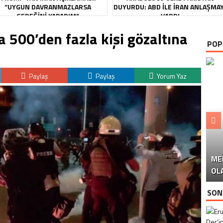
“UYGUN DAVRANMAZLARSA
DUYURDU: ABD ILE İRAN ANLAŞMA
GEREĞINI YAPARIM”
VARDI
 500’den fazla kişi gözaltına
POP
Paylaş
Paylaş
Yorum Yaz
ME
U
Ü
OL
SON