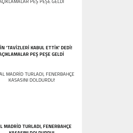
IN ‘TAVIZLERI KABUL ETTIK’ DEDI!
AÇIKLAMALAR PEŞ PEŞE GELDI
L MADRID TURLADI, FENERBAHÇE
KASASINI DOLDURDU!