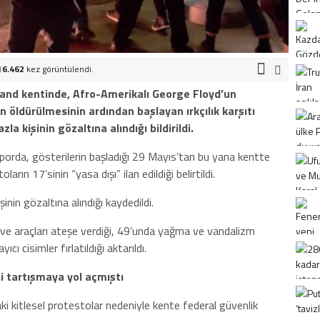
16.462
kez görüntülendi.
land kentinde, Afro-Amerikalı George Floyd’un
 öldürülmesinin ardından başlayan ırkçılık karşıtı
 kişinin gözaltına alındığı bildirildi.
porda, gösterilerin başladığı 29 Mayıs’tan bu yana kentte
rın 17’sinin “yasa dışı” ilan edildiği belirtildi.
nin gözaltına alındığı kaydedildi.
a ve araçları ateşe verdiği, 49’unda yağma ve vandalizm
cı cisimler fırlatıldığı aktarıldı.
 tartışmaya yol açmıştı
 kitlesel protestolar nedeniyle kente federal güvenlik