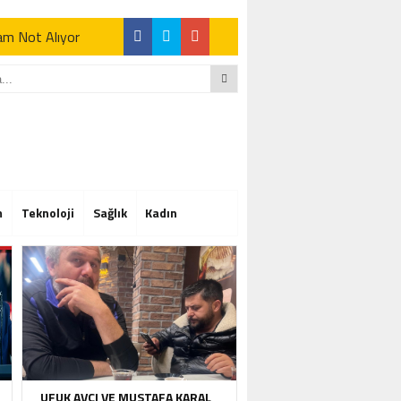
Tam Not Alıyor
Tam Not Alıyor
m
Teknoloji
Sağlık
Kadın
Tam Not Alıyor
UFUK AVCI VE MUSTAFA KARAL