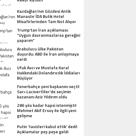
Kazdağları’nın Gözdesi Antik
Manastır İDA Butik Hotel
Misafirlerinden Tam Not Alıyor
Trump’tan İran açıklaması:
“Uygun davranmazlarsa gereğini
yaparım”
Arabulucu ülke Pakistan
duyurdu: ABD ile İran anlaşmaya
vardı
Ufuk Avcı ve Mustafa Karal
Hakkındaki Dolandırıcılık İddiaları
Büyüyor
Fenerbahçe yeni başkanını seçti!
Sarı-Lacivertliler’de seçimin
kazananı Aziz Yıldırım oldu
286 yıla kadar hapsi istenmişti!
Mehmet Akif Ersoy ile ilgili yeni
gelişme
Putin ‘tavizleri kabul ettik’ dedi!
Açıklamalar peş peşe geldi