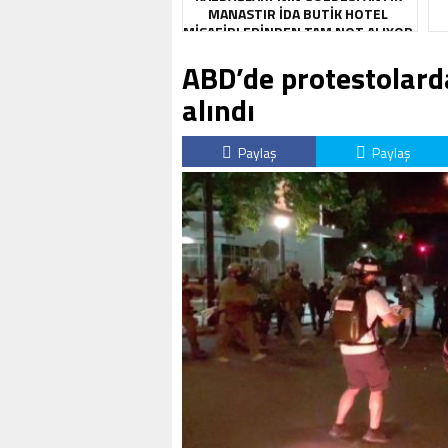
MANASTIR İDA BUTIK HOTEL
MISAFIRLERINDEN TAM NOT ALIYOR
ABD’de protestolarda
alındı
Paylaş
Paylaş