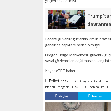
güçleri sevk etmişti.
Trump’tan
davranmaz
Federal güvenlik güçlerinin kimlik ibraz e
genelinde tepkilere neden olmuştu.
Oregon Bölge Mahkemesi, güvenlik güçler
yasal gözlemcileri dağıtmasına karşı ihtiy
Kaynak:TRT haber
Etiketler :
abd
ABD Başkanı Donald Trum
istanbul
magazin
PROTESTO
son dakika
TÜ
Paylaş
Paylaş