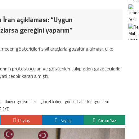
 İran açıklaması: “Uygun
larsa gereğini yaparım”
tmeden göstericileri sivil araçlarla gözaltına alması, ülke
inin protestocuları ve gösterileri takip eden gazetecilerle
ati tedbir kararı almıştı.
p
dünya
gelişmeler
güncel haber
güncel haberler
gündem
RKİYE
Paylaş
Paylaş
Yorum Yaz
K