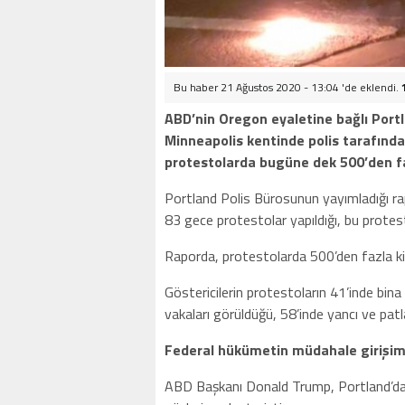
Bu haber 21 Ağustos 2020 - 13:04 'de eklendi.
ABD’nin Oregon eyaletine bağlı Port
Minneapolis kentinde polis tarafından
protestolarda bugüne dek 500’den fazla
Portland Polis Bürosunun yayımladığı ra
83 gece protestolar yapıldığı, bu protestola
Raporda, protestolarda 500’den fazla kişi
Göstericilerin protestoların 41’inde bin
vakaları görüldüğü, 58’inde yancı ve patlayı
Federal hükümetin müdahale girişimi
ABD Başkanı Donald Trump, Portland’daki