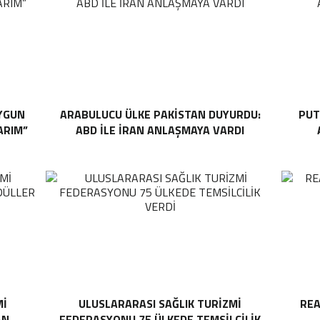
UYGUN
ARABULUCU ÜLKE PAKISTAN DUYURDU:
PUT
ARIM”
ABD ILE İRAN ANLAŞMAYA VARDI
Mİ
ULUSLARARASI SAĞLIK TURIZMI
REA
AN
FEDERASYONU 75 ÜLKEDE TEMSILCILIK