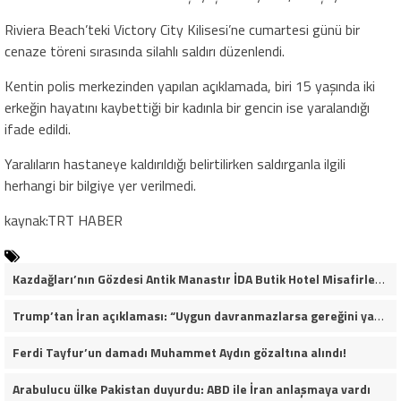
Riviera Beach’teki Victory City Kilisesi’ne cumartesi günü bir
cenaze töreni sırasında silahlı saldırı düzenlendi.
Kentin polis merkezinden yapılan açıklamada, biri 15 yaşında iki
erkeğin hayatını kaybettiği bir kadınla bir gencin ise yaralandığı
ifade edildi.
Yaralıların hastaneye kaldırıldığı belirtilirken saldırganla ilgili
herhangi bir bilgiye yer verilmedi.
kaynak:TRT HABER
Kazdağları’nın Gözdesi Antik Manastır İDA Butik Hotel Misafirlerinden Tam Not Alıyor
Trump’tan İran açıklaması: “Uygun davranmazlarsa gereğini yaparım”
Ferdi Tayfur’un damadı Muhammet Aydın gözaltına alındı!
Arabulucu ülke Pakistan duyurdu: ABD ile İran anlaşmaya vardı