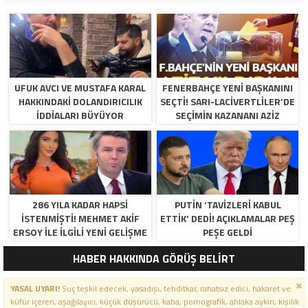
UFUK AVCI VE MUSTAFA KARAL
FENERBAHÇE YENI BAŞKANINI
HAKKINDAKI DOLANDIRICILIK
SEÇTI! SARI-LACIVERTLILER’DE
İDDIALARI BÜYÜYOR
SEÇIMIN KAZANANI AZIZ
YILDIRIM OLDU
286 YILA KADAR HAPSI
PUTIN ‘TAVIZLERI KABUL
ISTENMIŞTI! MEHMET AKIF
ETTIK’ DEDI! AÇIKLAMALAR PEŞ
ERSOY ILE ILGILI YENI GELIŞME
PEŞE GELDI
HABER HAKKINDA GÖRÜŞ BELİRT
YASAL UYARI!
Suç teşkil edecek, yasadışı, tehditkar, rahatsız edici, hakaret ve
küfür içeren, aşağılayıcı, küçük düşürücü, kaba, pornografik, ahlaka aykırı, kişilik