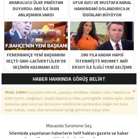
ARABULUCU ÜLKE PAKISTAN
UFUK AVCI VE MUSTAFA KARAL
DUYURDU: ABD ILE İRAN
HAKKINDAKI DOLANDIRICILIK
ANLAŞMAYA VARDI
İDDIALARI BÜYÜYOR
FENERBAHÇE YENI BAŞKANINI
286 YILA KADAR HAPSI
SEÇTI! SARI-LACIVERTLILER’DE
ISTENMIŞTI! MEHMET AKIF
SEÇIMIN KAZANANI AZIZ
ERSOY ILE ILGILI YENI GELIŞME
YILDIRIM OLDU
HABER HAKKINDA GÖRÜŞ BELİRT
YASAL UYARI!
Suç teşkil edecek, yasadışı, tehditkar, rahatsız edici, hakaret ve
küfür içeren, aşağılayıcı, küçük düşürücü, kaba, pornografik, ahlaka aykırı, kişilik
haklarına zarar verici ya da benzeri niteliklerde içeriklerden doğan her türlü
mali, hukuki, cezai, idari sorumluluk içeriği gönderen kişiye aittir.
Masaüstü Sürümüne Geç
Sitemizde yayınlanan haberlerin telif hakları gazete ve haber