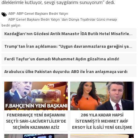
dileklerimle kutluyor, sevgi saygılarımı sunuyorum” dedi.
ABP
ABP Genel Başkanı Bedri Yalçın
ABP Genel Başkanı Bedri Yalçın `dan Dünya Tiyatrolar Günü mesajı
bedri yalçın
Kazdağları’nın Gözdesi Antik Manastır İDA Butik Hotel Misafirlerinden Tam Not Alıyor
Trump’tan İran açıklaması: “Uygun davranmazlarsa gereğini yaparım”
Ferdi Tayfur’un damadı Muhammet Aydın gözaltına alındı!
Arabulucu ülke Pakistan duyurdu: ABD ile İran anlaşmaya vardı
FENERBAHÇE YENI BAŞKANINI
286 YILA KADAR HAPSI
SEÇTI! SARI-LACIVERTLILER’DE
ISTENMIŞTI! MEHMET AKIF
SEÇIMIN KAZANANI AZIZ
ERSOY ILE ILGILI YENI GELIŞME
YILDIRIM OLDU