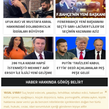
UFUK AVCI VE MUSTAFA KARAL
FENERBAHÇE YENI BAŞKANINI
HAKKINDAKI DOLANDIRICILIK
SEÇTI! SARI-LACIVERTLILER’DE
İDDIALARI BÜYÜYOR
SEÇIMIN KAZANANI AZIZ
YILDIRIM OLDU
286 YILA KADAR HAPSI
PUTIN ‘TAVIZLERI KABUL
ISTENMIŞTI! MEHMET AKIF
ETTIK’ DEDI! AÇIKLAMALAR PEŞ
ERSOY ILE ILGILI YENI GELIŞME
PEŞE GELDI
HABER HAKKINDA GÖRÜŞ BELİRT
YASAL UYARI!
Suç teşkil edecek, yasadışı, tehditkar, rahatsız edici, hakaret ve
küfür içeren, aşağılayıcı, küçük düşürücü, kaba, pornografik, ahlaka aykırı, kişilik
haklarına zarar verici ya da benzeri niteliklerde içeriklerden doğan her türlü
mali, hukuki, cezai, idari sorumluluk içeriği gönderen kişiye aittir.