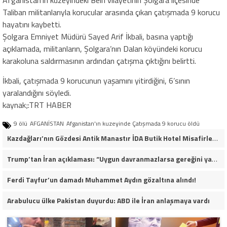
Afganistan’ın kuzeyindeki Belh vilayetinin Şolgara ilçesinde
Taliban militanlarıyla korucular arasında çıkan çatışmada 9 korucu
hayatını kaybetti.
Şolgara Emniyet Müdürü Sayed Arif İkbali, basına yaptığı
açıklamada, militanların, Şolgara’nın Dalan köyündeki korucu
karakoluna saldırmasının ardından çatışma çıktığını belirtti.
İkbali, çatışmada 9 korucunun yaşamını yitirdiğini, 6’sının
yaralandığını söyledi.
kaynak;:TRT HABER
9 ölü
AFGANİSTAN
Afganistan'ın kuzeyinde Çatışmada 9 korucu öldü
Kazdağları’nın Gözdesi Antik Manastır İDA Butik Hotel Misafirlerinden Tam Not Alıyor
Trump’tan İran açıklaması: “Uygun davranmazlarsa gereğini yaparım”
Ferdi Tayfur’un damadı Muhammet Aydın gözaltına alındı!
Arabulucu ülke Pakistan duyurdu: ABD ile İran anlaşmaya vardı