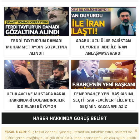
FERDI TAYFUR’UN DAMADI
ARABULUCU ÜLKE PAKISTAN
MUHAMMET AYDIN GÖZALTINA
DUYURDU: ABD ILE İRAN
ALINDI!
ANLAŞMAYA VARDI
UFUK AVCI VE MUSTAFA KARAL
FENERBAHÇE YENI BAŞKANINI
HAKKINDAKI DOLANDIRICILIK
SEÇTI! SARI-LACIVERTLILER’DE
İDDIALARI BÜYÜYOR
SEÇIMIN KAZANANI AZIZ
YILDIRIM OLDU
HABER HAKKINDA GÖRÜŞ BELİRT
YASAL UYARI!
Suç teşkil edecek, yasadışı, tehditkar, rahatsız edici, hakaret ve
küfür içeren, aşağılayıcı, küçük düşürücü, kaba, pornografik, ahlaka aykırı, kişilik