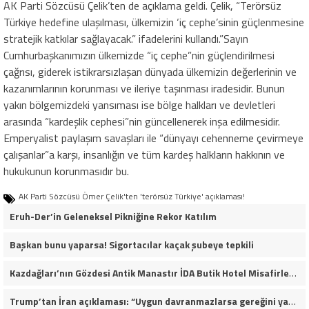
AK Parti Sözcüsü Çelik’ten de açıklama geldi. Çelik, “Terörsüz
Türkiye hedefine ulaşılması, ülkemizin ‘iç cephe’sinin güçlenmesine
stratejik katkılar sağlayacak.” ifadelerini kullandı.”Sayın
Cumhurbaşkanımızın ülkemizde “iç cephe”nin güçlendirilmesi
çağrısı, giderek istikrarsızlaşan dünyada ülkemizin değerlerinin ve
kazanımlarının korunması ve ileriye taşınması iradesidir. Bunun
yakın bölgemizdeki yansıması ise bölge halkları ve devletleri
arasında “kardeşlik cephesi”nin güncellenerek inşa edilmesidir.
Emperyalist paylaşım savaşları ile “dünyayı cehenneme çevirmeye
çalışanlar”a karşı, insanlığın ve tüm kardeş halkların hakkının ve
hukukunun korunmasıdır bu.
AK Parti Sözcüsü Ömer Çelik'ten 'terörsüz Türkiye' açıklaması!
Eruh-Der’in Geleneksel Pikniğine Rekor Katılım
Başkan bunu yaparsa! Sigortacılar kaçak şubeye tepkili
Kazdağları’nın Gözdesi Antik Manastır İDA Butik Hotel Misafirlerinden Tam Not Alıyor
Trump’tan İran açıklaması: “Uygun davranmazlarsa gereğini yaparım”