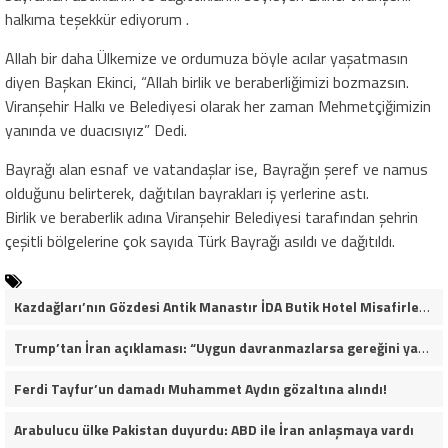
halkıma teşekkür ediyorum .
Allah bir daha Ülkemize ve ordumuza böyle acılar yaşatmasın
diyen Başkan Ekinci, “Allah birlik ve beraberliğimizi bozmazsın.
Viranşehir Halkı ve Belediyesi olarak her zaman Mehmetçiğimizin
yanında ve duacısıyız” Dedi.
Bayrağı alan esnaf ve vatandaşlar ise, Bayrağın şeref ve namus
olduğunu belirterek, dağıtılan bayrakları iş yerlerine astı.
Birlik ve beraberlik adına Viranşehir Belediyesi tarafından şehrin
çeşitli bölgelerine çok sayıda Türk Bayrağı asıldı ve dağıtıldı.
Kazdağları’nın Gözdesi Antik Manastır İDA Butik Hotel Misafirlerinden Tam Not Alıyor
Trump’tan İran açıklaması: “Uygun davranmazlarsa gereğini yaparım”
Ferdi Tayfur’un damadı Muhammet Aydın gözaltına alındı!
Arabulucu ülke Pakistan duyurdu: ABD ile İran anlaşmaya vardı