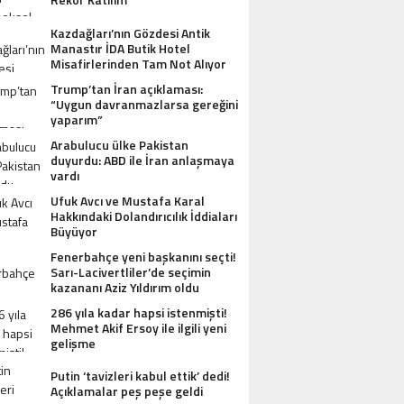
Kazdağları’nın Gözdesi Antik
Manastır İDA Butik Hotel
Misafirlerinden Tam Not Alıyor
Trump’tan İran açıklaması:
“Uygun davranmazlarsa gereğini
yaparım”
Arabulucu ülke Pakistan
duyurdu: ABD ile İran anlaşmaya
vardı
Ufuk Avcı ve Mustafa Karal
Hakkındaki Dolandırıcılık İddiaları
Büyüyor
Fenerbahçe yeni başkanını seçti!
Sarı-Lacivertliler’de seçimin
kazananı Aziz Yıldırım oldu
286 yıla kadar hapsi istenmişti!
Mehmet Akif Ersoy ile ilgili yeni
gelişme
Putin ‘tavizleri kabul ettik’ dedi!
Açıklamalar peş peşe geldi