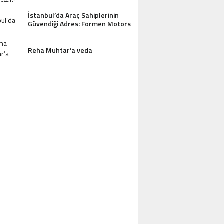
İstanbul’da Araç Sahiplerinin
Güvendiği Adres: Formen Motors
AZDAĞLARI’NIN GÖZDESI ANTIK MANAST
OTEL MISAFIRLERINDEN TAM NOT ALI
Reha Muhtar’a veda