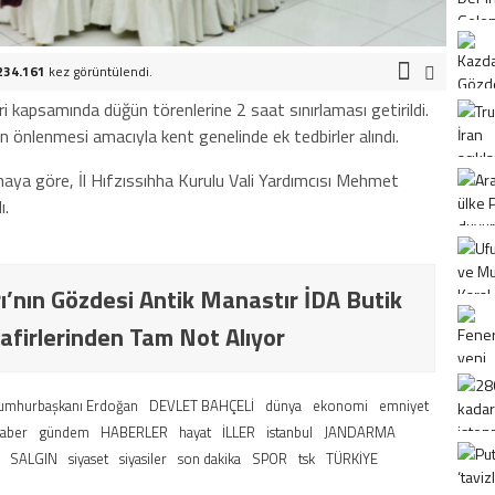
234.161
kez görüntülendi.
ri kapsamında düğün törenlerine 2 saat sınırlaması getirildi.
ın önlenmesi amacıyla kent genelinde ek tedbirler alındı.
amaya göre, İl Hıfzıssıhha Kurulu Vali Yardımcısı Mehmet
ı.
ı’nın Gözdesi Antik Manastır İDA Butik
afirlerinden Tam Not Alıyor
umhurbaşkanı Erdoğan
DEVLET BAHÇELİ
dünya
ekonomi
emniyet
haber
gündem
HABERLER
hayat
İLLER
istanbul
JANDARMA
SALGIN
siyaset
siyasiler
son dakika
SPOR
tsk
TÜRKİYE