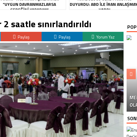
“UYGUN DAVRANMAZLARSA
DUYURDU: ABD ILE İRAN ANLAŞMA
GEREĞINI YAPARIM”
VARDI
2 saatle sınırlandırıldı
POP
Paylaş
Paylaş
Yorum Yaz
ME
U
Ü
OL
SON