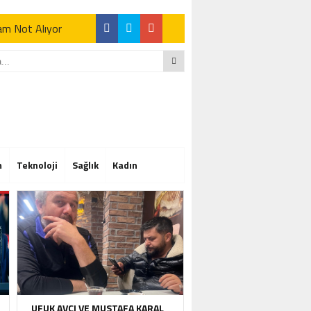
Tam Not Alıyor
Tam Not Alıyor
m
Teknoloji
Sağlık
Kadın
Tam Not Alıyor
UFUK AVCI VE MUSTAFA KARAL