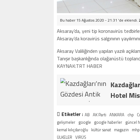
Bu haber 15 Ağustos 2020 - 21:31 'de eklendi.
Aksaray’da, yeni tip koronavirüs tedbirle
Aksaray’da koravirüs salgınının yayılımın
Aksaray Valiliğinden yapılan yazılı açıkl
Tanışır başkanlığında olağanüstü topland
KAYNAK:TRT HABER
Kazdağlar
Hotel Mis
Etiketler :
AB
AK Parti
ANKARA
chp
C
gelişmeler
google
google haberler
güncel 
kemal kılıçdaroğlu
kültür sanat
magazin
mhp
ÜLKELER
VİRÜS