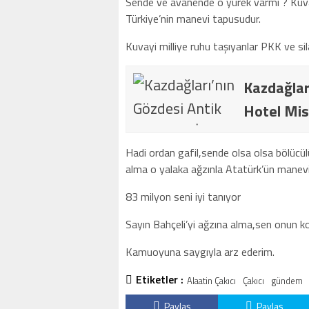
Sende ve avanende o yürek varmı ? Kuva
Türkiye’nin manevi tapusudur.
Kuvayi milliye ruhu taşıyanlar PKK ve sil
Kazdağlar
Hotel Mis
Hadi ordan gafil,sende olsa olsa bölücü
alma o yalaka ağzınla Atatürk’ün manevi 
83 milyon seni iyi tanıyor
Sayın Bahçeli’yi ağzına alma,sen onun k
Kamuoyuna saygıyla arz ederim.
Etiketler :
Alaatin Çakıcı
Çakıcı
gündem
Paylaş
Paylaş