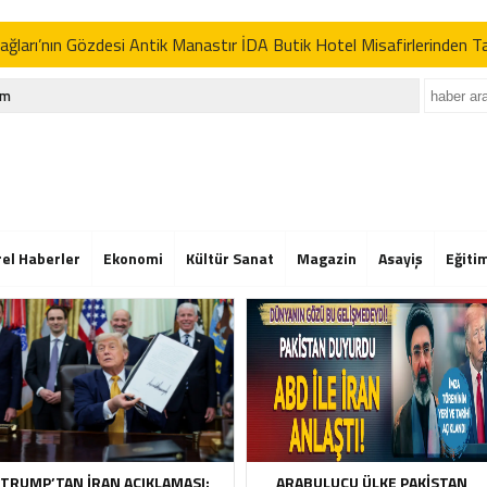
ğları’nın Gözdesi Antik Manastır İDA Butik Hotel Misafirlerinden 
p’tan İran açıklaması: “Uygun davranmazlarsa gereğini yaparım”
im
Der’in Geleneksel Pikniğine Rekor Katılım
ğları’nın Gözdesi Antik Manastır İDA Butik Hotel Misafirlerinden 
p’tan İran açıklaması: “Uygun davranmazlarsa gereğini yaparım”
Der’in Geleneksel Pikniğine Rekor Katılım
rel Haberler
Ekonomi
Kültür Sanat
Magazin
Asayiş
Eğiti
ğları’nın Gözdesi Antik Manastır İDA Butik Hotel Misafirlerinden 
p’tan İran açıklaması: “Uygun davranmazlarsa gereğini yaparım”
TRUMP’TAN İRAN AÇIKLAMASI:
ARABULUCU ÜLKE PAKISTAN