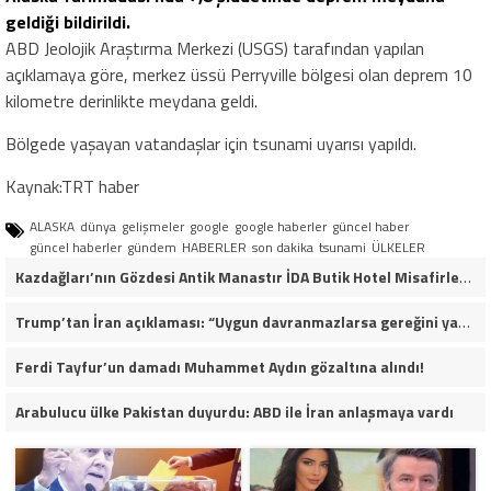
geldiği bildirildi.
ABD Jeolojik Araştırma Merkezi (USGS) tarafından yapılan
açıklamaya göre, merkez üssü Perryville bölgesi olan deprem 10
kilometre derinlikte meydana geldi.
Bölgede yaşayan vatandaşlar için tsunami uyarısı yapıldı.
Kaynak:TRT haber
ALASKA
dünya
gelişmeler
google
google haberler
güncel haber
güncel haberler
gündem
HABERLER
son dakika
tsunami
ÜLKELER
Kazdağları’nın Gözdesi Antik Manastır İDA Butik Hotel Misafirlerinden Tam Not Alıyor
Trump’tan İran açıklaması: “Uygun davranmazlarsa gereğini yaparım”
Ferdi Tayfur’un damadı Muhammet Aydın gözaltına alındı!
Arabulucu ülke Pakistan duyurdu: ABD ile İran anlaşmaya vardı