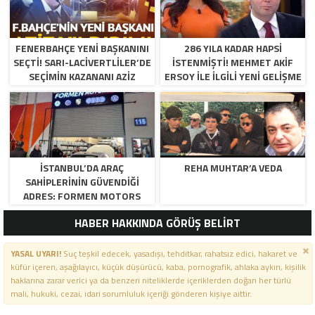
FENERBAHÇE YENI BAŞKANINI
286 YILA KADAR HAPSI
SEÇTI! SARI-LACIVERTLILER’DE
ISTENMIŞTI! MEHMET AKIF
SEÇIMIN KAZANANI AZIZ
ERSOY ILE ILGILI YENI GELIŞME
YILDIRIM OLDU
İSTANBUL’DA ARAÇ
REHA MUHTAR’A VEDA
SAHIPLERININ GÜVENDIĞI
ADRES: FORMEN MOTORS
HABER HAKKINDA GÖRÜŞ BELİRT
YASAL UYARI!
Suç teşkil edecek, yasadışı, tehditkar, rahatsız edici, hakaret ve
küfür içeren, aşağılayıcı, küçük düşürücü, kaba, pornografik, ahlaka aykırı, kişilik
haklarına zarar verici ya da benzeri niteliklerde içeriklerden doğan her türlü
mali, hukuki, cezai, idari sorumluluk içeriği gönderen kişiye aittir.